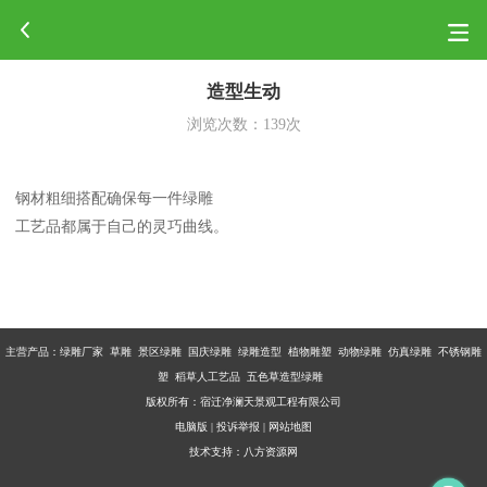
造型生动
浏览次数：
139
次
钢材粗细搭配确保每一件绿雕
工艺品都属于自己的灵巧曲线。
主营产品：
绿雕厂家 草雕 景区绿雕 国庆绿雕 绿雕造型 植物雕塑 动物绿雕 仿真绿雕 不锈钢雕
塑 稻草人工艺品 五色草造型绿雕
版权所有：宿迁净澜天景观工程有限公司
电脑版
|
投诉举报
|
网站地图
技术支持：
八方资源网