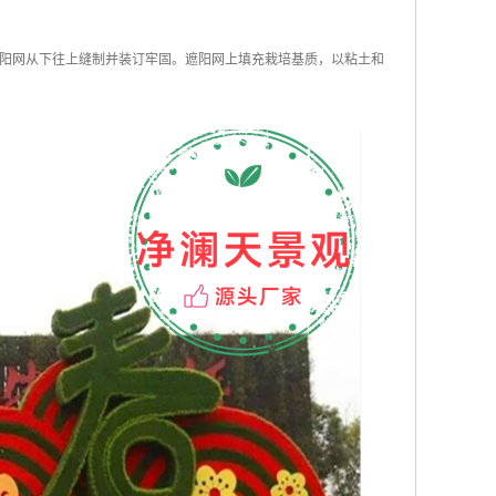
阳网从下往上缝制并装订牢固。遮阳网上填充栽培基质，以粘土和