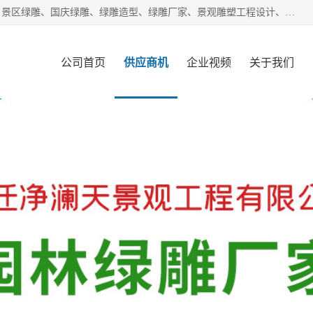
宿迁净澜天景观工程有限公司经营范围包括草雕、植物雕塑、景区绿雕、国庆绿雕、绿雕造型、绿雕厂家、景观雕塑工程设计、施工;绿化工程设计、施工、养护;绿化苗木、盆景种植、销售;是一家大型立体花坛草雕绿雕、五色草造型绿雕，仿真植物绿雕、稻草人工艺品、不锈钢雕塑等策划制作厂家，提供绿雕设计，制作,加工，及安装一站式服务。
公司首页
供应商机
企业视频
关于我们
客户案例