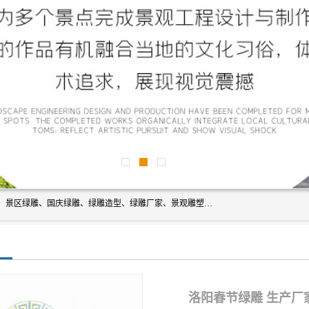
宿迁净澜天景观工程有限公司经营范围包括草雕、植物雕塑、景区绿雕、国庆绿雕、绿雕造型、绿雕厂家、景观雕塑工程设计、施工;绿化工程设计、施工、养护;绿化苗木、盆景种植、销售;是一家大型立体花坛草雕绿雕、五色草造型绿雕，仿真植物绿雕、稻草人工艺品、不锈钢雕塑等策划制作厂家，提供绿雕设计，制作,加工，及安装一站式服务。
洛阳春节绿雕 生产厂