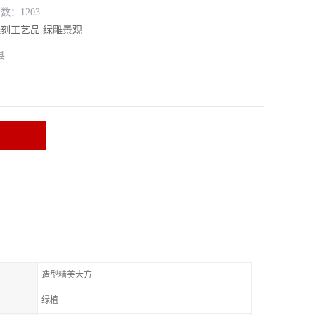
数：1203
雕刻工艺品
绿雕景观
阳县
造型精美大方
绿植