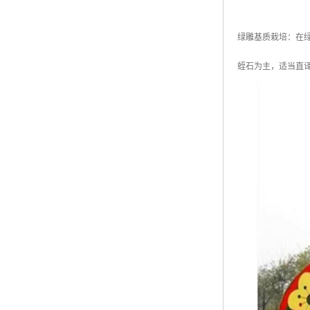
绿雕基质栽培：在
蛭石为主，适当直