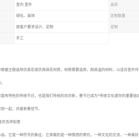
室内 室外
品名
绿化、装饰
定制数量
按客户要求设计、定制
定制
手工
果根据主题选用仿真花或仿真绢花材质，材质需要选用，耐高温的材料，以适合室外环
险。
重富有特色的传统节日，也是我们传统的农历新，春节已成为*传统文化遗存的重要组
聚到一起，共度新春佳节。
喜庆吉祥如意
小品，它是一种符号的象征，它承载的是一种情感的寄托，一种文化的交流，一种美好