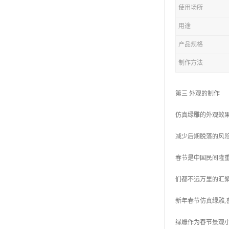
五色草造型绿雕
使用场所
用途
产品规格
制作方法
第三 外观的制作
仿真绿雕的外观效
减少后期脱落的风
春节是中国民间隆
们都不远万里的汇
新年春节仿真绿雕,
绿雕作为春节景观