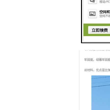
绿雕养护：
1、绿雕骨架结构
牢固度。绿雕牢固
丝材料，优点是比