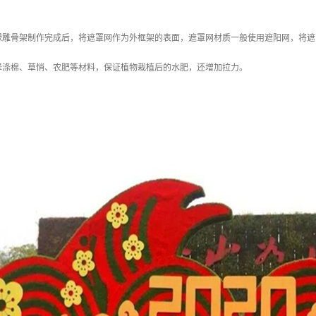
绿雕骨架制作完成后，将遮罩网作为外框架的表面，遮罩网材质一般使用遮阳网，将遮
译涤棉、草悄、农肥等材料，保证植物栽植后的水肥，还增加拉力。