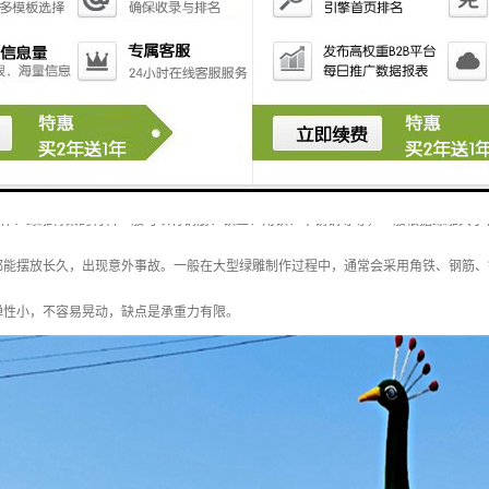
制作：绿雕骨架的材料一般可以有钢筋、铁丝、角铁、不锈钢等等，一般根据绿雕大小
都能摆放长久，出现意外事故。一般在大型绿雕制作过程中，通常会采用角铁、钢筋、
弹性小，不容易晃动，缺点是承重力有限。