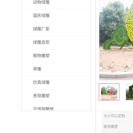
动物绿雕
国庆绿雕
绿雕厂家
绿雕造型
植物雕塑
草雕
仿真绿雕
景观雕塑
不锈钢雕塑
大小可以定制
稻草人工艺品
植物雕塑