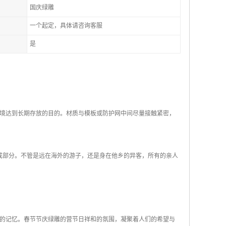
国庆绿雕
一个起定，具体请咨询客服
是
境达到长期存放的目的。材质与模板或防护网中间尽量接触紧密，
成部分。不管是远在海外的游子，还是身在他乡的异客，所有的亲人
的记忆。春节节庆绿雕的营节日祥和的氛围，凝聚着人们的希望与