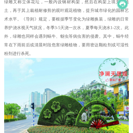
绿雕又称立体花坛，一般内设钢材构架，然后在构架上填充种植
土，再于其上栽植耐修剪的观叶观花植物，提升城市绿化的园林艺
术水平。《导则》规定，要根据季节变化为绿雕换装，绿雕的日常
养护浇水视天气状况，冬季3-5天浇一次水，夏季每天浇水1-2次。此
外，绿雕也同样会遇到蜗牛、蚜虫等病虫害的侵袭。其中，蜗牛经
常在下雨前后或清晨时段危害绿雕植物，要用密达颗粒剂或可湿性
粉剂进行杀死。