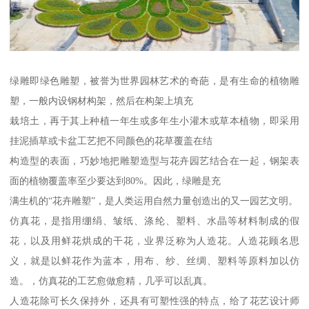
绿雕即绿色雕塑，被誉为世界园林艺术的奇葩，是有生命的植物雕
塑，一般内设钢材构架，然后在构架上填充
栽培土，再于其上种植一年生或多年生小灌木或草本植物，即采用
挂泥插草或卡盆工艺把不同颜色的花草覆盖在结
构造型的表面，巧妙地把雕塑造型与花卉园艺结合在一起，钢架表
面的植物覆盖率至少要达到80%。因此，绿雕是充
满生机的“花卉雕塑”，是人类运用自然力量创造出的又一园艺文明。
仿真花，是指用绷绢、皱纸、涤纶、塑料、水晶等材料制成的假
花，以及用鲜花烘成的干花，业界泛称为人造花。人造花顾名思
义，就是以鲜花作为蓝本，用布、纱、丝绸、塑料等原料加以仿
造。，仿真花的工艺愈做愈精，几乎可以乱真。
人造花除可长久保持外，还具有可塑性强的特点，给了花艺设计师