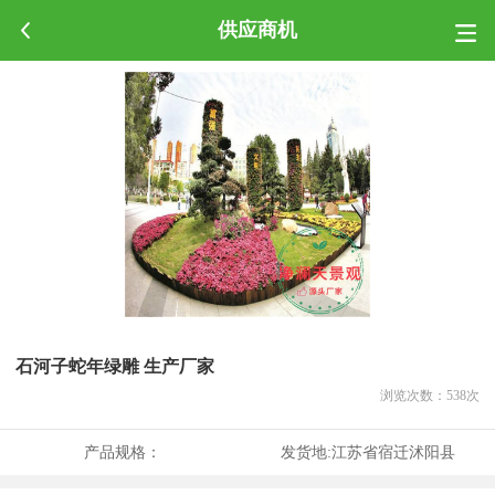
供应商机
石河子蛇年绿雕 生产厂家
浏览次数：
538
次
产品规格：
发货地:
江苏省宿迁沭阳县