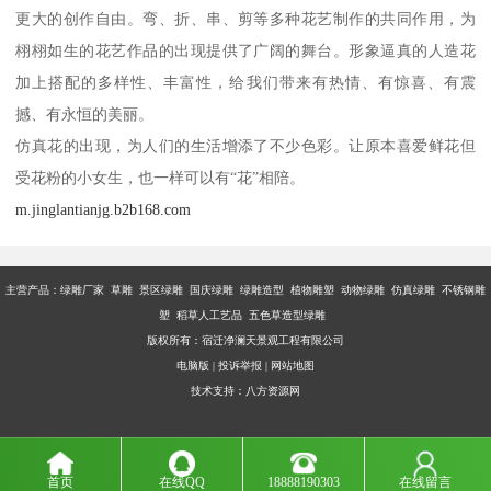
更大的创作自由。弯、折、串、剪等多种花艺制作的共同作用，为
栩栩如生的花艺作品的出现提供了广阔的舞台。形象逼真的人造花
加上搭配的多样性、丰富性，给我们带来有热情、有惊喜、有震
撼、有永恒的美丽。
仿真花的出现，为人们的生活增添了不少色彩。让原本喜爱鲜花但
受花粉的小女生，也一样可以有“花”相陪。
m.jinglantianjg.b2b168.com
主营产品：
绿雕厂家 草雕 景区绿雕 国庆绿雕 绿雕造型 植物雕塑 动物绿雕 仿真绿雕 不锈钢雕
塑 稻草人工艺品 五色草造型绿雕
版权所有：宿迁净澜天景观工程有限公司
电脑版
|
投诉举报
|
网站地图
技术支持：
八方资源网
首页
在线QQ
18888190303
在线留言