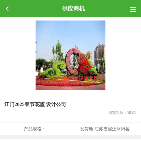
供应商机
江门2025春节花篮 设计公司
浏览次数：
505
次
产品规格：
发货地:
江苏省宿迁沭阳县