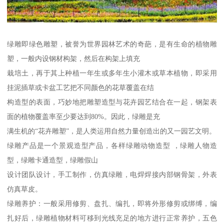
绿雕即绿色雕塑，被誉为世界园林艺术的奇葩，是有生命的植物雕
塑，一般内设钢材构架，然后在构架上填充
栽培土，再于其上种植一年生或多年生小灌木或草本植物，即采用
挂泥插草或卡盆工艺把不同颜色的花草覆盖在结
构造型的表面，巧妙地把雕塑造型与花卉园艺结合在一起，钢架表
面的植物覆盖率至少要达到80%。因此，绿雕是充
满生机的“花卉雕塑”，是人类运用自然力量创造出的又一园艺文明。
绿雕产品是一个景观造型产品，各样绿雕动物造型 ，绿雕人物造
型，绿雕卡通造型，绿雕假山
设计团队设计，手工制作，仿真绿雕，电焊焊接内部钢骨架，外表
仿真草皮。
绿雕养护：一般采用修剪、盘扎、编扎，即将外形修剪或绑缚，编
扎好后，绿雕植物材料可移到光线充足的地方进行正常养护，五色