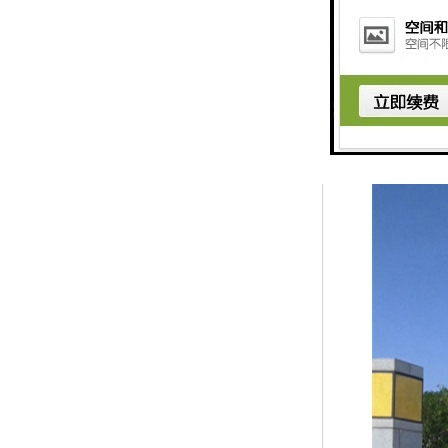
绿雕即绿色雕塑，
栽培土，再于其上
构造型的表面，巧
满生机的“花卉雕塑