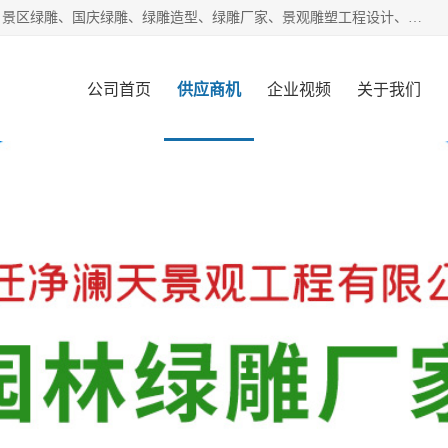
宿迁净澜天景观工程有限公司经营范围包括草雕、植物雕塑、景区绿雕、国庆绿雕、绿雕造型、绿雕厂家、景观雕塑工程设计、施工;绿化工程设计、施工、养护;绿化苗木、盆景种植、销售;是一家大型立体花坛草雕绿雕、五色草造型绿雕，仿真植物绿雕、稻草人工艺品、不锈钢雕塑等策划制作厂家，提供绿雕设计，制作,加工，及安装一站式服务。
公司首页
供应商机
企业视频
关于我们
客户案例