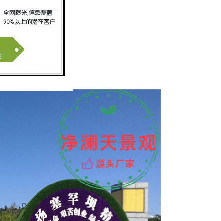
填充
覆盖在结
，绿雕是充