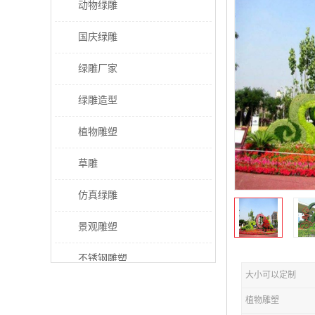
动物绿雕
国庆绿雕
绿雕厂家
绿雕造型
植物雕塑
草雕
仿真绿雕
景观雕塑
不锈钢雕塑
大小可以定制
稻草人工艺品
植物雕塑