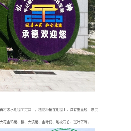
，再将吸水毛毯固定其上。植物种植在毛毯上，具有重量轻、厚度
大花金鸡菊、樱、大滨菊、金叶莸、地被石竹、斑叶芒等。