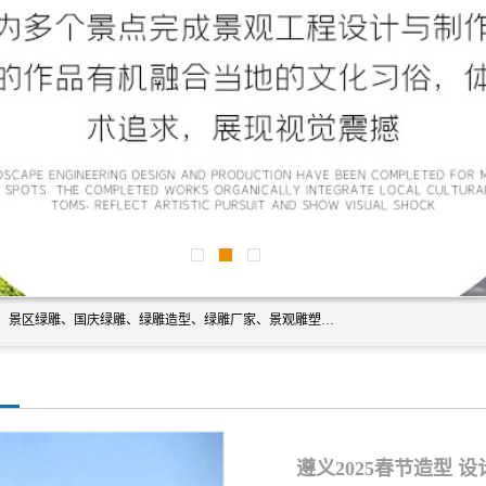
宿迁净澜天景观工程有限公司经营范围包括草雕、植物雕塑、景区绿雕、国庆绿雕、绿雕造型、绿雕厂家、景观雕塑工程设计、施工;绿化工程设计、施工、养护;绿化苗木、盆景种植、销售;是一家大型立体花坛草雕绿雕、五色草造型绿雕，仿真植物绿雕、稻草人工艺品、不锈钢雕塑等策划制作厂家，提供绿雕设计，制作,加工，及安装一站式服务。
遵义2025春节造型 