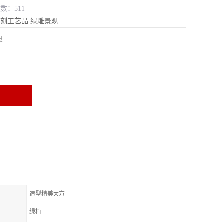
览数：511
雕刻工艺品
绿雕景观
阳县
造型精美大方
绿植