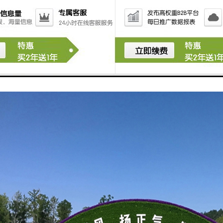
被誉为世界园林艺术的奇葩，是有生命的植物雕塑，一般内设钢材构架，然后在构架上
种植一年生或多年生小灌木或草本植物，即采用挂泥插草或卡盆工艺把不同颜色的花草
妙地把雕塑造型与花卉园艺结合在一起，钢架表面的植物覆盖率至少要达到80%。因此
”，是人类运用自然力量创造出的又一园艺文明。