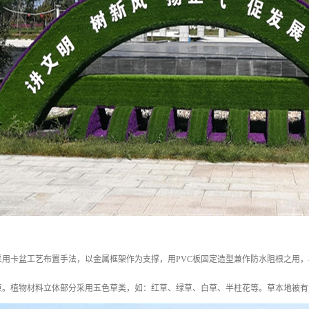
采用卡盆工艺布置手法，以金属框架作为支撑，用PVC板固定造型兼作防水阻根之用
点。植物材料立体部分采用五色草类，如：红草、绿草、白草、半柱花等。草本地被有