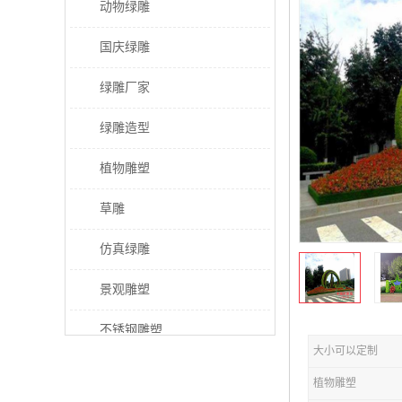
动物绿雕
国庆绿雕
绿雕厂家
绿雕造型
植物雕塑
草雕
仿真绿雕
景观雕塑
不锈钢雕塑
大小可以定制
稻草人工艺品
植物雕塑