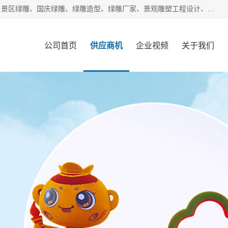
宿迁净澜天景观工程有限公司经营范围包括草雕、植物雕塑、景区绿雕、国庆绿雕、绿雕造型、绿雕厂家、景观雕塑工程设计、施工;绿化工程设计、施工、养护;绿化苗木、盆景种植、销售;是一家大型立体花坛草雕绿雕、五色草造型绿雕，仿真植物绿雕、稻草人工艺品、不锈钢雕塑等策划制作厂家，提供绿雕设计，制作,加工，及安装一站式服务。
公司首页
供应商机
企业视频
关于我们
客户案例