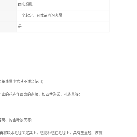
国庆绿雕
一个起定，具体请咨询客服
是
面积造景中尤其不适合使用；
而密的花卉作图案的点缀，如四季海棠、孔雀草等；
蓉菊、的金叶景天等；
，再将吸水毛毯固定其上。植物种植在毛毯上，具有重量轻、厚度