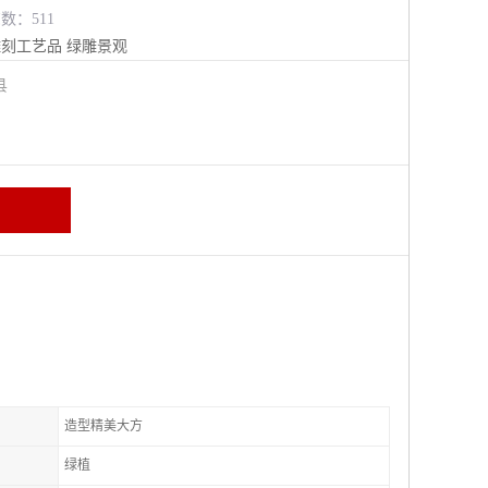
览数：511
雕刻工艺品
绿雕景观
阳县
造型精美大方
绿植