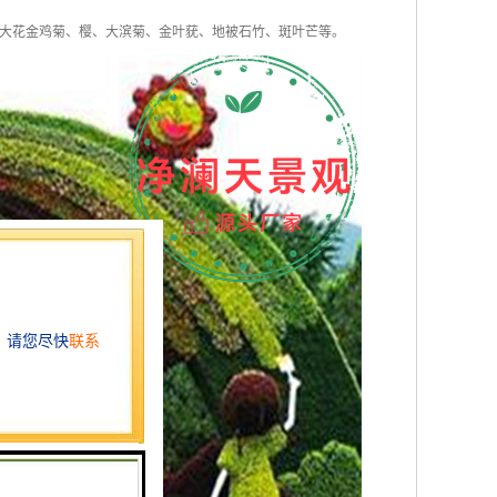
大花金鸡菊、樱、大滨菊、金叶莸、地被石竹、斑叶芒等。