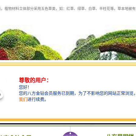
点。植物材料立体部分采用五色草类，如：红草、绿草、白草、半柱花等。草本地被有