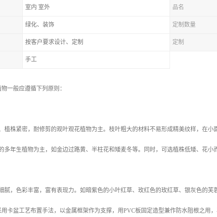
室内 室外
品名
绿化、装饰
定制数量
按客户要求设计、定制
定制
手工
植物一般应遵循下列原则：
小、植株紧密，耐修剪的观叶观花植物为主。枝叶粗大的材料不易形成精美纹样，在小
慢的多年生植物为主，如金边过路黄、半柱花和矮麦冬等。同时，可选植株低矮、花小
形细腻，色彩丰富，富有表现力。如暗紫色的小叶红草、玫红色的玫红草、银灰色的芙
采用卡盆工艺布置手法，以金属框架作为支撑，用PVC板固定造型兼作防水阻根之用