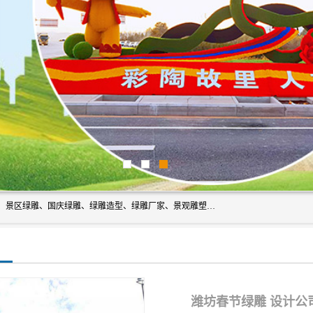
宿迁净澜天景观工程有限公司经营范围包括草雕、植物雕塑、景区绿雕、国庆绿雕、绿雕造型、绿雕厂家、景观雕塑工程设计、施工;绿化工程设计、施工、养护;绿化苗木、盆景种植、销售;是一家大型立体花坛草雕绿雕、五色草造型绿雕，仿真植物绿雕、稻草人工艺品、不锈钢雕塑等策划制作厂家，提供绿雕设计，制作,加工，及安装一站式服务。
潍坊春节绿雕 设计公