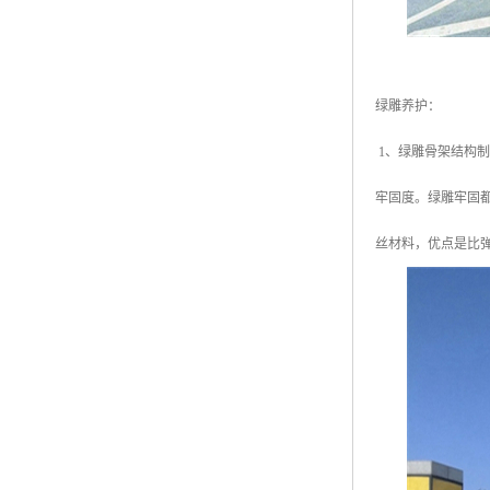
绿雕养护：
1、绿雕骨架结构
牢固度。绿雕牢固
丝材料，优点是比