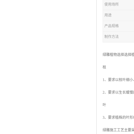
五色草造型绿雕
使用场所
用途
产品规格
制作方法
绿雕植物选择选择
枝
1、要求以枝叶细
2、要求以生长缓
叶
3、要求植株的叶
绿雕施工工艺主要