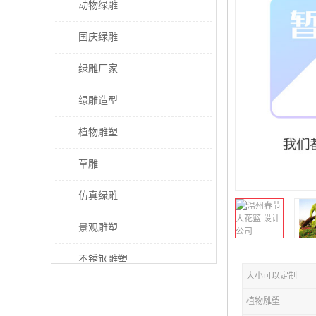
动物绿雕
国庆绿雕
绿雕厂家
绿雕造型
植物雕塑
草雕
仿真绿雕
景观雕塑
不锈钢雕塑
大小可以定制
稻草人工艺品
植物雕塑