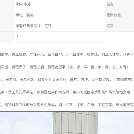
室内 室外
品名
绿化、装饰
定制数量
按客户要求设计、定制
定制
手工
物雕塑、仿真绿雕、立体花坛、草花造型、五色草造型、植物墙、稻草人造型；花卉苗
薇花瓶、紫薇亭子、紫薇长廊、紫薇造型字（福、禄、寿、喜、恭、喜、发、财等）；
生肖、米老鼠、唐老鸭等）以及小叶女贞花瓶、圆柱、方块、亭子造型等，可来图来样
采用卡盆工艺布置手法，以金属框架作为支撑，用PVC板固定造型兼作防水阻根之用
点。植物材料立体部分采用五色草类，如：红草、绿草、白草、半柱花等。草本地被有