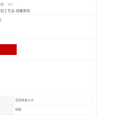
览数：501
雕刻工艺品
绿雕景观
阳县
造型精美大方
绿植