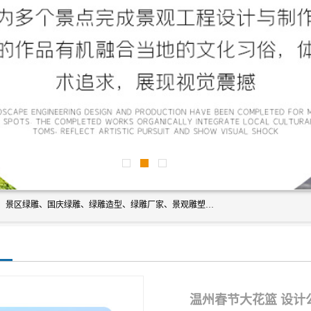
宿迁净澜天景观工程有限公司经营范围包括草雕、植物雕塑、景区绿雕、国庆绿雕、绿雕造型、绿雕厂家、景观雕塑工程设计、施工;绿化工程设计、施工、养护;绿化苗木、盆景种植、销售;是一家大型立体花坛草雕绿雕、五色草造型绿雕，仿真植物绿雕、稻草人工艺品、不锈钢雕塑等策划制作厂家，提供绿雕设计，制作,加工，及安装一站式服务。
温州春节大花篮 设计