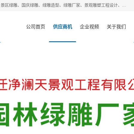
宿迁净澜天景观工程有限公司经营范围包括草雕、植物雕塑、景区绿雕、国庆绿雕、绿雕造型、绿雕厂家、景观雕塑工程设计、施工;绿化工程设计、施工、养护;绿化苗木、盆景种植、销售;是一家大型立体花坛草雕绿雕、五色草造型绿雕，仿真植物绿雕、稻草人工艺品、不锈钢雕塑等策划制作厂家，提供绿雕设计，制作,加工，及安装一站式服务。
公司首页
供应商机
企业视频
关于我们
客户案例