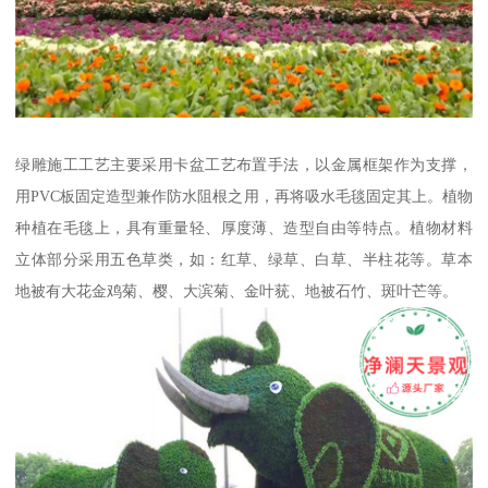
绿雕施工工艺主要采用卡盆工艺布置手法，以金属框架作为支撑，
用PVC板固定造型兼作防水阻根之用，再将吸水毛毯固定其上。植物
种植在毛毯上，具有重量轻、厚度薄、造型自由等特点。植物材料
立体部分采用五色草类，如：红草、绿草、白草、半柱花等。草本
地被有大花金鸡菊、樱、大滨菊、金叶莸、地被石竹、斑叶芒等。