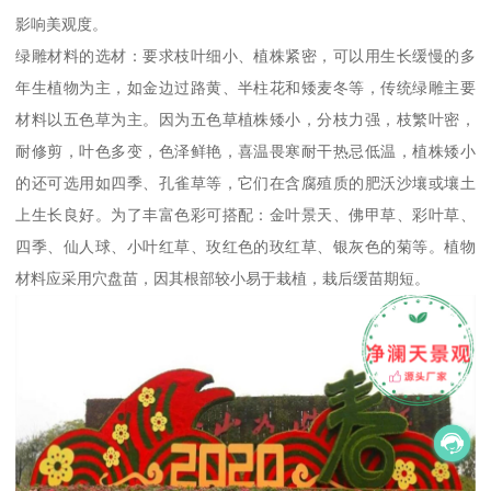
影响美观度。
绿雕材料的选材：要求枝叶细小、植株紧密，可以用生长缓慢的多
年生植物为主，如金边过路黄、半柱花和矮麦冬等，传统绿雕主要
材料以五色草为主。因为五色草植株矮小，分枝力强，枝繁叶密，
耐修剪，叶色多变，色泽鲜艳，喜温畏寒耐干热忌低温，植株矮小
的还可选用如四季、孔雀草等，它们在含腐殖质的肥沃沙壤或壤土
上生长良好。为了丰富色彩可搭配：金叶景天、佛甲草、彩叶草、
四季、仙人球、小叶红草、玫红色的玫红草、银灰色的菊等。植物
材料应采用穴盘苗，因其根部较小易于栽植，栽后缓苗期短。