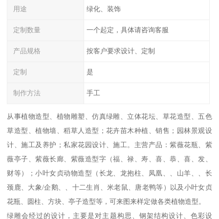
用途
绿化、装饰
定制数量
一个起定，具体请咨询客服
产品规格
按客户要求设计、定制
定制
是
制作方法
手工
从事植物造型、植物雕塑、仿真绿雕、立体花坛、草花造型、五色
草造型、植物墙、稻草人造型；花卉苗木种植、销售；园林景观设
计、施工及养护；私家花园设计、施工。主营产品：紫薇花瓶、紫
薇亭子、紫薇长廊、紫薇造型字（福、禄、寿、喜、恭、喜、发、
财等）；小叶女贞动物造型（长龙、龙抱柱、凤凰、、山羊、、长
颈鹿、大象/企鹅、、十二生肖、米老鼠、唐老鸭等）以及小叶女贞
花瓶、圆柱、方块、亭子造型等，可来图来样定做各类植物造型。
绿雕会经过的设计，主要是对主题构思、钢架结构设计、色彩设