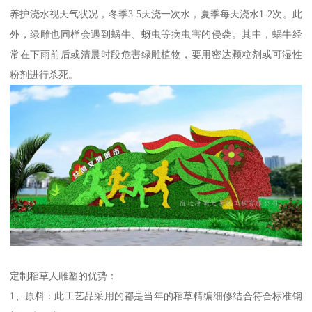
养护浇水视天气状况，冬季3-5天浇一次水，夏季每天浇水1-2次。此
外，绿雕也同样会遇到蜗牛、蚜虫等病虫害的侵袭。其中，蜗牛经
常在下雨前后或清晨时段危害绿雕植物，要用密达颗粒剂或可湿性
粉剂进行杀死。
定制稻草人雕塑的优势：
1、原料：此工艺品采用的都是当年的稻草精编细修结合符合标准钢