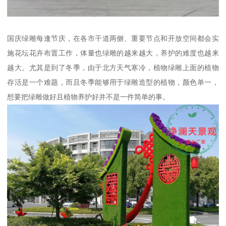
国庆绿雕每逢节庆，在各市干道两侧、重要节点和开放空间都会实
施花坛花卉布置工作，体量也绿雕的越来越大，养护的难度也越来
越大。尤其是到了冬季，由于北方天气寒冷，植物绿雕上面的植物
存活是一个难题，而且冬季能够用于绿雕造型的植物，颜色单一，
想要把绿雕做好且植物养护好并不是一件简单的事。