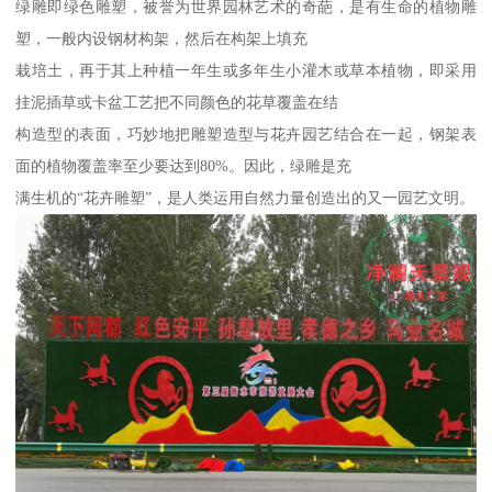
绿雕即绿色雕塑，被誉为世界园林艺术的奇葩，是有生命的植物雕
塑，一般内设钢材构架，然后在构架上填充
栽培土，再于其上种植一年生或多年生小灌木或草本植物，即采用
挂泥插草或卡盆工艺把不同颜色的花草覆盖在结
构造型的表面，巧妙地把雕塑造型与花卉园艺结合在一起，钢架表
面的植物覆盖率至少要达到80%。因此，绿雕是充
满生机的“花卉雕塑”，是人类运用自然力量创造出的又一园艺文明。