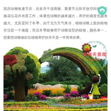
国庆绿雕每逢节庆，在各市干道两侧、重要节点和开放空间都会实
施花坛花卉布置工作，体量也绿雕的越来越大，养护的难度也越来
越大。尤其是到了冬季，由于北方天气寒冷，植物绿雕上面的植物
存活是一个难题，而且冬季能够用于绿雕造型的植物，颜色单一，
想要把绿雕做好且植物养护好并不是一件简单的事。