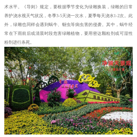
术水平。《导则》规定，要根据季节变化为绿雕换装，绿雕的日常
养护浇水视天气状况，冬季3-5天浇一次水，夏季每天浇水1-2次。此
外，绿雕也同样会遇到蜗牛、蚜虫等病虫害的侵袭。其中，蜗牛经
常在下雨前后或清晨时段危害绿雕植物，要用密达颗粒剂或可湿性
粉剂进行杀死。