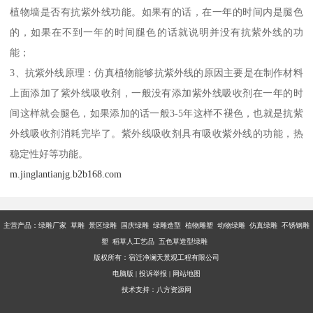
植物墙是否有抗紫外线功能。如果有的话，在一年的时间内是腿色
的，如果在不到一年的时间腿色的话就说明并没有抗紫外线的功
能；
3、抗紫外线原理：仿真植物能够抗紫外线的原因主要是在制作材料
上面添加了紫外线吸收剂，一般没有添加紫外线吸收剂在一年的时
间这样就会腿色，如果添加的话一般3-5年这样不褪色，也就是抗紫
外线吸收剂消耗完毕了。紫外线吸收剂具有吸收紫外线的功能，热
稳定性好等功能。
m.jinglantianjg.b2b168.com
主营产品：
绿雕厂家 草雕 景区绿雕 国庆绿雕 绿雕造型 植物雕塑 动物绿雕 仿真绿雕 不锈钢雕
塑 稻草人工艺品 五色草造型绿雕
版权所有：宿迁净澜天景观工程有限公司
电脑版
|
投诉举报
|
网站地图
技术支持：
八方资源网