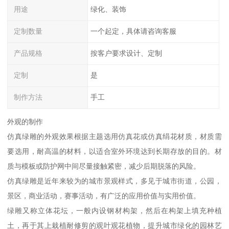
用途
绿化、装饰
定制数量
一个起定，具体请咨询客服
产品规格
按客户要求设计、定制
定制
是
制作方法
手工
外观的制作
仿真绿雕的外观效果根据主题选用仿真花或仿真绢花材质，材质需
要选用，耐高温的材料，以适合室外环境达到长期存放的目的。材
质与模板或防护网中间尽量接触紧密，减少后期脱落的风险。
仿真绿雕是近年来较为的城市景观样式，多见于城市街道，公园，
景区，商业活动，赛事活动，有广泛的应用价值与实用价值。
绿雕又称立体花坛，一般内设钢材构架，然后在构架上填充种植
土，再于其上栽植耐修剪的观叶观花植物，提升城市绿化的园林艺