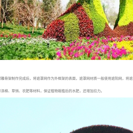
绿雕骨架制作完成后，将遮罩网作为外框架的表面，遮罩网材质一般使用遮阳网，将遮
译涤棉、草悄、农肥等材料，保证植物栽植后的水肥，还增加拉力。