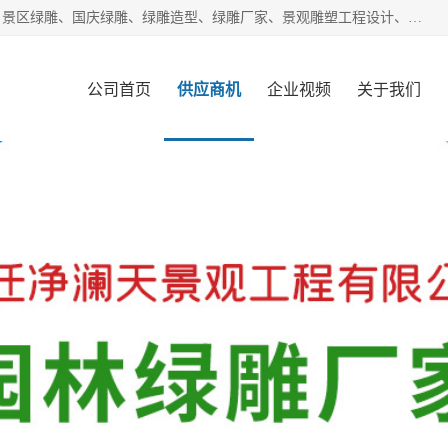
宿迁净澜天景观工程有限公司经营范围包括草雕、植物雕塑、景区绿雕、国庆绿雕、绿雕造型、绿雕厂家、景观雕塑工程设计、施工;绿化工程设计、施工、养护;绿化苗木、盆景种植、销售;是一家大型立体花坛草雕绿雕、五色草造型绿雕，仿真植物绿雕、稻草人工艺品、不锈钢雕塑等策划制作厂家，提供绿雕设计，制作,加工，及安装一站式服务。
公司首页
供应商机
企业视频
关于我们
客户案例