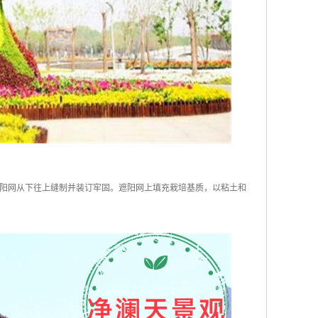
阳网从下往上缝制并装订牢固。遮阳网上填充栽培基质，以粘土和