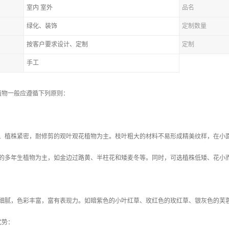
室内 室外
品名
绿化、装饰
定制数量
按客户要求设计、定制
定制
手工
植物一般应遵循下列原则：
小、植株紧密，耐修剪的观叶观花植物为主。枝叶粗大的材料不易形成精美纹样，在小
慢的多年生植物为主，如金边过路黄、半柱花和矮麦冬等。同时，可选植株低矮、花小
形细腻，色彩丰富，富有表现力。如暗紫色的小叶红草、玫红色的玫红草、银灰色的芙
优势：