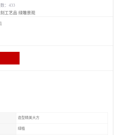
览数：433
雕刻工艺品
绿雕景观
阳县
造型精美大方
绿植