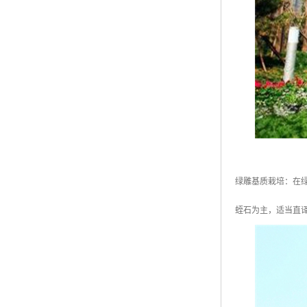
绿雕基质栽培：在
蛭石为主，适当直