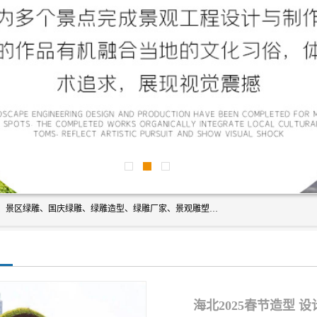
宿迁净澜天景观工程有限公司经营范围包括草雕、植物雕塑、景区绿雕、国庆绿雕、绿雕造型、绿雕厂家、景观雕塑工程设计、施工;绿化工程设计、施工、养护;绿化苗木、盆景种植、销售;是一家大型立体花坛草雕绿雕、五色草造型绿雕，仿真植物绿雕、稻草人工艺品、不锈钢雕塑等策划制作厂家，提供绿雕设计，制作,加工，及安装一站式服务。
海北2025春节造型 