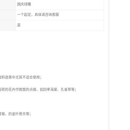
国庆绿雕
一个起定，具体请咨询客服
是
面积造景中尤其不适合使用；
而密的花卉作图案的点缀，如四季海棠、孔雀草等；
蓉菊、的金叶景天等；