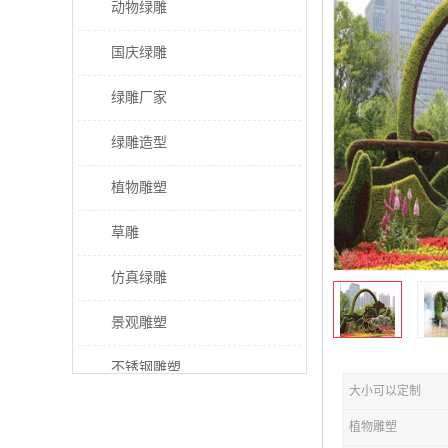
动物绿雕
国庆绿雕
绿雕厂家
绿雕造型
植物雕塑
草雕
仿真绿雕
景观雕塑
不锈钢雕塑
大小可以定制
稻草人工艺品
植物雕塑