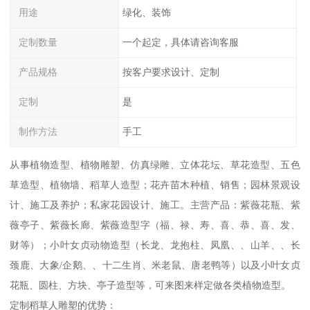
用途
绿化、装饰
定制数量
一个起定，具体请咨询客服
产品规格
按客户要求设计、定制
定制
是
制作方法
手工
从事植物造型、植物雕塑、仿真绿雕、立体花坛、草花造型、五色
草造型、植物墙、稻草人造型；花卉苗木种植、销售；园林景观设
计、施工及养护；私家花园设计、施工。主营产品：紫薇花瓶、紫
薇亭子、紫薇长廊、紫薇造型字（福、禄、寿、喜、恭、喜、发、
财等）；小叶女贞动物造型（长龙、龙抱柱、凤凰、、山羊、、长
颈鹿、大象/企鹅、、十二生肖、米老鼠、唐老鸭等）以及小叶女贞
花瓶、圆柱、方块、亭子造型等，可来图来样定做各类植物造型。
定制稻草人雕塑的优势：