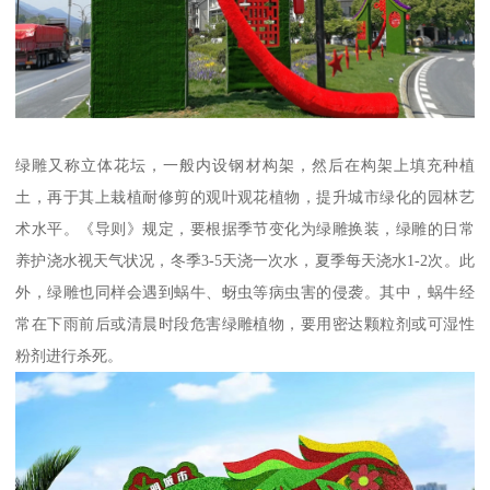
绿雕又称立体花坛，一般内设钢材构架，然后在构架上填充种植
土，再于其上栽植耐修剪的观叶观花植物，提升城市绿化的园林艺
术水平。《导则》规定，要根据季节变化为绿雕换装，绿雕的日常
养护浇水视天气状况，冬季3-5天浇一次水，夏季每天浇水1-2次。此
外，绿雕也同样会遇到蜗牛、蚜虫等病虫害的侵袭。其中，蜗牛经
常在下雨前后或清晨时段危害绿雕植物，要用密达颗粒剂或可湿性
粉剂进行杀死。