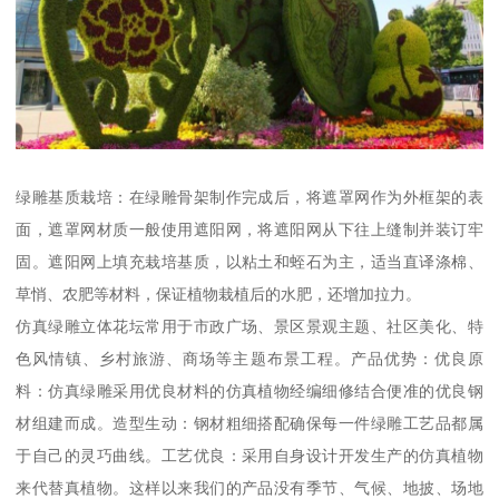
绿雕基质栽培：在绿雕骨架制作完成后，将遮罩网作为外框架的表
面，遮罩网材质一般使用遮阳网，将遮阳网从下往上缝制并装订牢
固。遮阳网上填充栽培基质，以粘土和蛭石为主，适当直译涤棉、
草悄、农肥等材料，保证植物栽植后的水肥，还增加拉力。
仿真绿雕立体花坛常用于市政广场、景区景观主题、社区美化、特
色风情镇、乡村旅游、商场等主题布景工程。产品优势：优良原
料：仿真绿雕采用优良材料的仿真植物经编细修结合便准的优良钢
材组建而成。造型生动：钢材粗细搭配确保每一件绿雕工艺品都属
于自己的灵巧曲线。工艺优良：采用自身设计开发生产的仿真植物
来代替真植物。这样以来我们的产品没有季节、气候、地披、场地