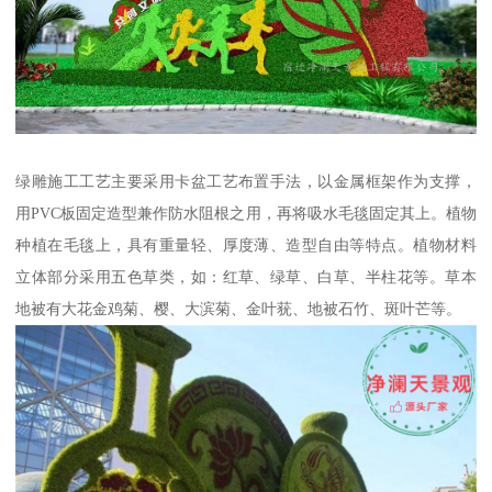
绿雕施工工艺主要采用卡盆工艺布置手法，以金属框架作为支撑，
用PVC板固定造型兼作防水阻根之用，再将吸水毛毯固定其上。植物
种植在毛毯上，具有重量轻、厚度薄、造型自由等特点。植物材料
立体部分采用五色草类，如：红草、绿草、白草、半柱花等。草本
地被有大花金鸡菊、樱、大滨菊、金叶莸、地被石竹、斑叶芒等。