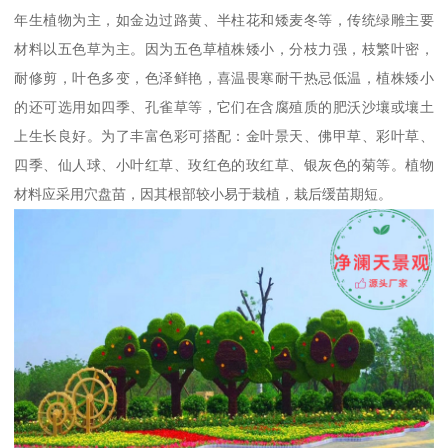
年生植物为主，如金边过路黄、半柱花和矮麦冬等，传统绿雕主要
材料以五色草为主。因为五色草植株矮小，分枝力强，枝繁叶密，
耐修剪，叶色多变，色泽鲜艳，喜温畏寒耐干热忌低温，植株矮小
的还可选用如四季、孔雀草等，它们在含腐殖质的肥沃沙壤或壤土
上生长良好。为了丰富色彩可搭配：金叶景天、佛甲草、彩叶草、
四季、仙人球、小叶红草、玫红色的玫红草、银灰色的菊等。植物
材料应采用穴盘苗，因其根部较小易于栽植，栽后缓苗期短。