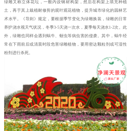
绿雕又称立体花坛，一般内设钢材构架，然后在构架上填充种植
土，再于其上栽植耐修剪的观叶观花植物，提升城市绿化的园林艺
术水平。《导则》规定，要根据季节变化为绿雕换装，绿雕的日常
养护浇水视天气状况，冬季3-5天浇一次水，夏季每天浇水1-2次。此
外，绿雕也同样会遇到蜗牛、蚜虫等病虫害的侵袭。其中，蜗牛经
常在下雨前后或清晨时段危害绿雕植物，要用密达颗粒剂或可湿性
粉剂进行杀死。