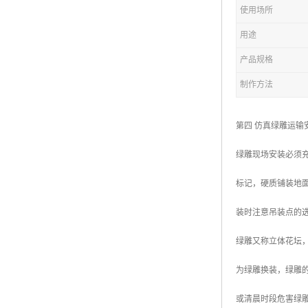
五色草造型绿雕
使用场所
用途
产品规格
制作方法
第四 仿真绿雕运输
绿雕现场安装必须
标记，硬质铺装地
装时注意吊装点的
绿雕又称立体花坛
为绿雕换装，绿雕的
或清晨时段危害绿