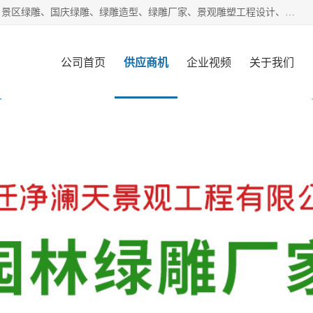
宿迁净澜天景观工程有限公司经营范围包括草雕、植物雕塑、景区绿雕、国庆绿雕、绿雕造型、绿雕厂家、景观雕塑工程设计、施工;绿化工程设计、施工、养护;绿化苗木、盆景种植、销售;是一家大型立体花坛草雕绿雕、五色草造型绿雕，仿真植物绿雕、稻草人工艺品、不锈钢雕塑等策划制作厂家，提供绿雕设计，制作,加工，及安装一站式服务。
公司首页
供应商机
企业视频
关于我们
客户案例