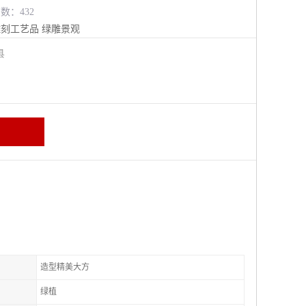
览数：432
雕刻工艺品
绿雕景观
阳县
造型精美大方
绿植