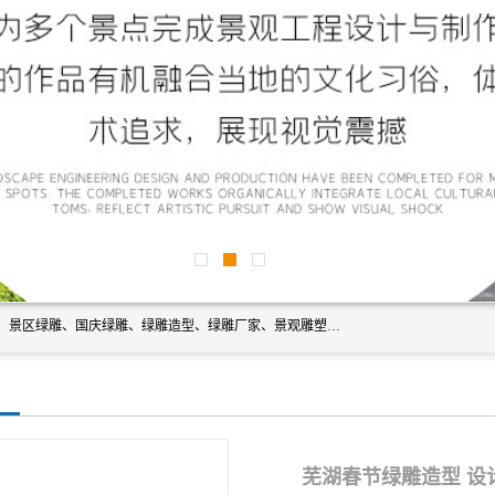
宿迁净澜天景观工程有限公司经营范围包括草雕、植物雕塑、景区绿雕、国庆绿雕、绿雕造型、绿雕厂家、景观雕塑工程设计、施工;绿化工程设计、施工、养护;绿化苗木、盆景种植、销售;是一家大型立体花坛草雕绿雕、五色草造型绿雕，仿真植物绿雕、稻草人工艺品、不锈钢雕塑等策划制作厂家，提供绿雕设计，制作,加工，及安装一站式服务。
芜湖春节绿雕造型 设