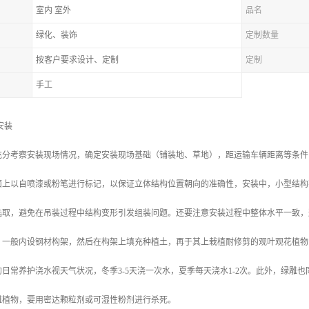
室内 室外
品名
绿化、装饰
定制数量
按客户要求设计、定制
定制
手工
安装
充分考察安装现场情况，确定安装现场基础（铺装地、草地），距运输车辆距离等条件
面上以自喷漆或粉笔进行标记，以保证立体结构位置朝向的准确性，安装中，小型结构
选取，避免在吊装过程中结构变形引发组装问题。还要注意安装过程中整体水平一致，
，一般内设钢材构架，然后在构架上填充种植土，再于其上栽植耐修剪的观叶观花植物
日常养护浇水视天气状况，冬季3-5天浇一次水，夏季每天浇水1-2次。此外，绿雕
雕植物，要用密达颗粒剂或可湿性粉剂进行杀死。