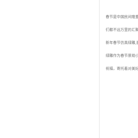
春节是中国民间隆
们都不远万里的汇
新年春节仿真绿雕,
绿雕作为春节景观
祝福，寄托着对美