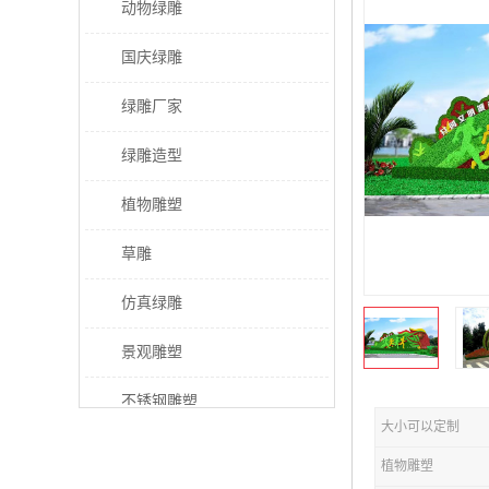
动物绿雕
国庆绿雕
绿雕厂家
绿雕造型
植物雕塑
草雕
仿真绿雕
景观雕塑
不锈钢雕塑
大小可以定制
稻草人工艺品
植物雕塑