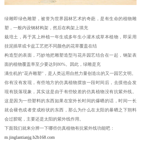
绿雕即绿色雕塑，被誉为世界园林艺术的奇葩，是有生命的植物雕
塑，一般内设钢材构架，然后在构架上填充
栽培土，再于其上种植一年生或多年生小灌木或草本植物，即采用
挂泥插草或卡盆工艺把不同颜色的花草覆盖在结
构造型的表面，巧妙地把雕塑造型与花卉园艺结合在一起，钢架表
面的植物覆盖率至少要达到80%。因此，绿雕是充
满生机的“花卉雕塑”，是人类运用自然力量创造出的又一园艺文明。
你有没有发现，有些地方的仿真植物摆放一段时间后，去摸他会发
现有脱落现象，其实这是由于有些较差的仿真植物没有抗紫外线。
这是因为一些塑料的东西如果在室外长时间的爆晒的话，时间一长
就会褪色或者变成粉状的东西，那么为什么在太阳的暴晒之下朔料
会过胶呢，主要还是太阳的紫外线作用。
下面我们就来分辨一下哪些仿真植物有抗紫外线功能吧：
m.jinglantianjg.b2b168.com