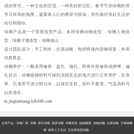
感的寄托，一种文化的交流，一种美好的记忆。春节节庆绿雕的营
节日祥和的氛围，凝聚着人们的希望与祝福，寄托着对美好生活的
向往和期待。
绿雕产品是一个景观造型产品，各样绿雕动物造型 ，绿雕人物造
型，绿雕卡通造型，绿雕假山
设计团队设计，手工制作，仿真绿雕，电焊焊接内部钢骨架，外表
仿真草皮。
绿雕养护：一般采用修剪、盘扎、编扎，即将外形修剪或绑缚，编
扎好后，绿雕植物材料可移到光线充足的地方进行正常养护，五色
草、孔雀草可浇少部分水，以保证生机，枝叶不萎蔫，气温高时可
以多浇水。
m.jinglantianjg.b2b168.com
主营产品：
绿雕厂家 草雕 景区绿雕 国庆绿雕 绿雕造型 植物雕塑 动物绿雕 仿真绿雕 不锈钢雕
塑 稻草人工艺品 五色草造型绿雕