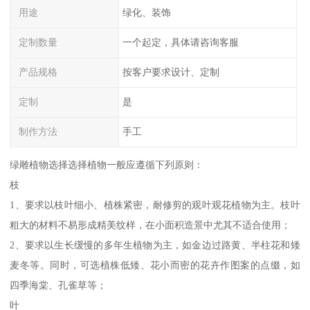
用途
绿化、装饰
定制数量
一个起定，具体请咨询客服
产品规格
按客户要求设计、定制
定制
是
制作方法
手工
绿雕植物选择选择植物一般应遵循下列原则：
枝
1、要求以枝叶细小、植株紧密，耐修剪的观叶观花植物为主。枝叶
粗大的材料不易形成精美纹样，在小面积造景中尤其不适合使用；
2、要求以生长缓慢的多年生植物为主，如金边过路黄、半柱花和矮
麦冬等。同时，可选植株低矮、花小而密的花卉作图案的点缀，如
四季海棠、孔雀草等；
叶