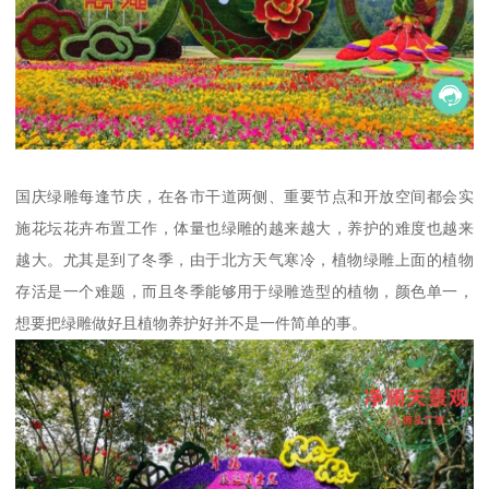
国庆绿雕每逢节庆，在各市干道两侧、重要节点和开放空间都会实
施花坛花卉布置工作，体量也绿雕的越来越大，养护的难度也越来
越大。尤其是到了冬季，由于北方天气寒冷，植物绿雕上面的植物
存活是一个难题，而且冬季能够用于绿雕造型的植物，颜色单一，
想要把绿雕做好且植物养护好并不是一件简单的事。