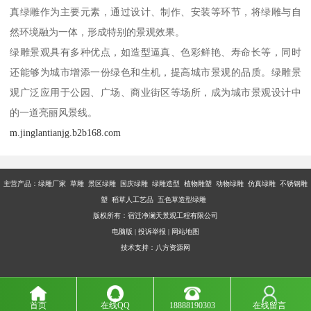
真绿雕作为主要元素，通过设计、制作、安装等环节，将绿雕与自
然环境融为一体，形成特别的景观效果。
绿雕景观具有多种优点，如造型逼真、色彩鲜艳、寿命长等，同时
还能够为城市增添一份绿色和生机，提高城市景观的品质。绿雕景
观广泛应用于公园、广场、商业街区等场所，成为城市景观设计中
的一道亮丽风景线。
m.jinglantianjg.b2b168.com
主营产品：
绿雕厂家 草雕 景区绿雕 国庆绿雕 绿雕造型 植物雕塑 动物绿雕 仿真绿雕 不锈钢雕
塑 稻草人工艺品 五色草造型绿雕
版权所有：宿迁净澜天景观工程有限公司
电脑版
|
投诉举报
|
网站地图
技术支持：
八方资源网
首页
在线QQ
18888190303
在线留言