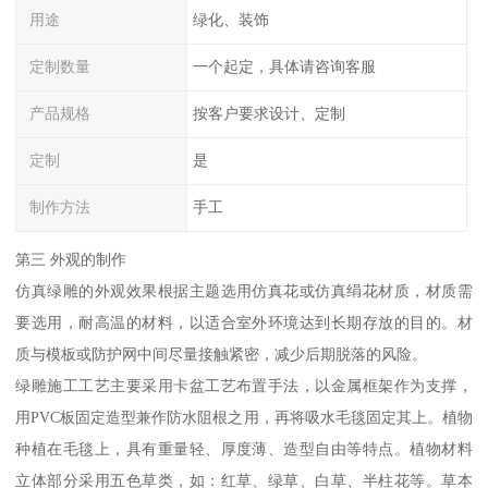
用途
绿化、装饰
定制数量
一个起定，具体请咨询客服
产品规格
按客户要求设计、定制
定制
是
制作方法
手工
第三 外观的制作
仿真绿雕的外观效果根据主题选用仿真花或仿真绢花材质，材质需
要选用，耐高温的材料，以适合室外环境达到长期存放的目的。材
质与模板或防护网中间尽量接触紧密，减少后期脱落的风险。
绿雕施工工艺主要采用卡盆工艺布置手法，以金属框架作为支撑，
用PVC板固定造型兼作防水阻根之用，再将吸水毛毯固定其上。植物
种植在毛毯上，具有重量轻、厚度薄、造型自由等特点。植物材料
立体部分采用五色草类，如：红草、绿草、白草、半柱花等。草本