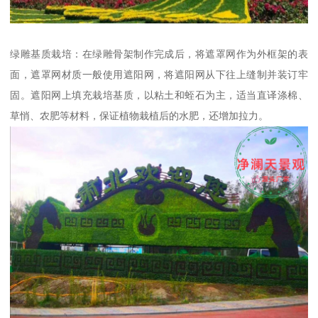
绿雕基质栽培：在绿雕骨架制作完成后，将遮罩网作为外框架的表
面，遮罩网材质一般使用遮阳网，将遮阳网从下往上缝制并装订牢
固。遮阳网上填充栽培基质，以粘土和蛭石为主，适当直译涤棉、
草悄、农肥等材料，保证植物栽植后的水肥，还增加拉力。