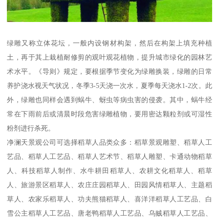
绿雕又称立体花坛，一般内设钢材构架，然后在构架上填充种植
土，再于其上栽植耐修剪的观叶观花植物，提升城市绿化的园林艺
术水平。《导则》规定，要根据季节变化为绿雕换装，绿雕的日常
养护浇水视天气状况，冬季3-5天浇一次水，夏季每天浇水1-2次。此
外，绿雕也同样会遇到蜗牛、蚜虫等病虫害的侵袭。其中，蜗牛经
常在下雨前后或清晨时段危害绿雕植物，要用密达颗粒剂或可湿性
粉剂进行杀死。
净澜天景观公司可选择稻草人品类众多：稻草景观雕塑、稻草人工
艺品、稻草人工艺品、稻草人艺术节、稻草人雕塑、卡通动物稻草
人、科技稻草人制作、水牛耕田稻草人、农耕文化稻草人、稻草
人、旅游景区稻草人、农庄庄园稻草人、田园风情稻草人、主题稻
草人、农家乐稻草人、功夫熊猫稻草人、喜洋洋稻草人工艺品、白
雪公主稻草人工艺品、唐老鸭稻草人工艺品、乌贼稻草人工艺品、