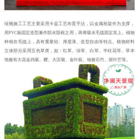
绿雕施工工艺主要采用卡盆工艺布置手法，以金属框架作为支撑，
用PVC板固定造型兼作防水阻根之用，再将吸水毛毯固定其上。植物
种植在毛毯上，具有重量轻、厚度薄、造型自由等特点。植物材料
立体部分采用五色草类，如：红草、绿草、白草、半柱花等。草本
地被有大花金鸡菊、樱、大滨菊、金叶莸、地被石竹、斑叶芒等。