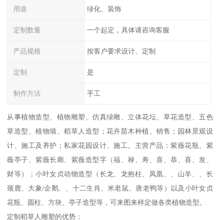
用途
绿化、装饰
定制数量
一个起定，具体请咨询客服
产品规格
按客户要求设计、定制
定制
是
制作方法
手工
从事植物造型、植物雕塑、仿真绿雕、立体花坛、草花造型、五色
草造型、植物墙、稻草人造型；花卉苗木种植、销售；园林景观设
计、施工及养护；私家花园设计、施工。主营产品：紫薇花瓶、紫
薇亭子、紫薇长廊、紫薇造型字（福、禄、寿、喜、恭、喜、发、
财等）；小叶女贞动物造型（长龙、龙抱柱、凤凰、、山羊、、长
颈鹿、大象/企鹅、、十二生肖、米老鼠、唐老鸭等）以及小叶女贞
花瓶、圆柱、方块、亭子造型等，可来图来样定做各类植物造型。
定制稻草人雕塑的优势：