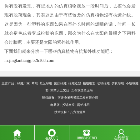
你有没有发现，有些地方的仿真植物摆放一段时间后，去摸他会发
现有脱落现象，其实这是由于有些较差的仿真植物没有抗紫外线。
这是因为一些塑料的东西如果在室外长时间的爆晒的话，时间一长
就会褪色或者变成粉状的东西，那么为什么在太阳的暴晒之下朔料
会过胶呢，主要还是太阳的紫外线作用。
下面我们就来分辨一下哪些仿真植物有抗紫外线功能吧：
m.jinglantianjg.b2b168.com
主营产品：
绿雕厂家 草雕 景区绿雕 国庆绿雕 绿雕造型 植物雕塑 动物绿雕 仿真绿雕 不锈钢雕
塑 稻草人工艺品 五色草造型绿雕
版权所有：宿迁净澜天景观工程有限公司
电脑版
|
投诉举报
|
网站地图
技术支持：
八方资源网
首页
在线QQ
18888190303
在线留言