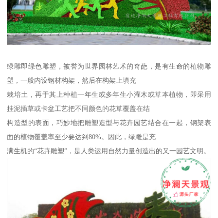
绿雕即绿色雕塑，被誉为世界园林艺术的奇葩，是有生命的植物雕
塑，一般内设钢材构架，然后在构架上填充
栽培土，再于其上种植一年生或多年生小灌木或草本植物，即采用
挂泥插草或卡盆工艺把不同颜色的花草覆盖在结
构造型的表面，巧妙地把雕塑造型与花卉园艺结合在一起，钢架表
面的植物覆盖率至少要达到80%。因此，绿雕是充
满生机的“花卉雕塑”，是人类运用自然力量创造出的又一园艺文明。