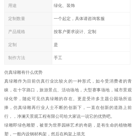
用途
绿化、装饰
定制数量
一个起定，具体请咨询客服
产品规格
按客户要求设计、定制
定制
是
制作方法
手工
仿真绿雕有什么优势
真绿雕作为目前仿真行业比较火的一种形式，如今受消费者的青
睐，在十字路口，旅游景点、活动场地，大型赛事场地，城市景观
绿化带，随处可见仿真绿雕的存在。更是受许多主题公园场所追
捧，仿真绿雕再行业人士不断的创新下，一直在创新的道路上前
行，，净澜天景观工程有限公司给大家说一说它的优势吧。
绿雕即绿色雕塑，被誉为世界园林艺术的奇葩，是有生命的植物雕
塑，一般内设钢材构架，然后在构架上填充