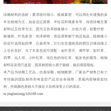
绿雕材料的选材：要求枝叶细小、植株紧密，可以用生长缓慢的多
年生植物为主，如金边过路黄、半柱花和矮麦冬等，传统绿雕主要
材料以五色草为主。因为五色草植株矮小，分枝力强，枝繁叶密，
耐修剪，叶色多变，色泽鲜艳，喜温畏寒耐干热忌低温，植株矮小
的还可选用如四季、孔雀草等，它们在含腐殖质的肥沃沙壤或壤土
上生长良好。为了丰富色彩可搭配：金叶景天、佛甲草、彩叶草、
四季、仙人球、小叶红草、玫红色的玫红草、银灰色的菊等。植物
材料应采用穴盘苗，因其根部较小易于栽植，栽后缓苗期短。
本产品为绿雕工艺品，仿真绿雕，植物雕塑，厂家自产销售已有十
年经验的团队制作所有造型产品安全有保障，景观内部钢骨架结
构，外观颜色美丽大方接近大自然深受人们的喜欢。
m.jinglantianjg.b2b168.com