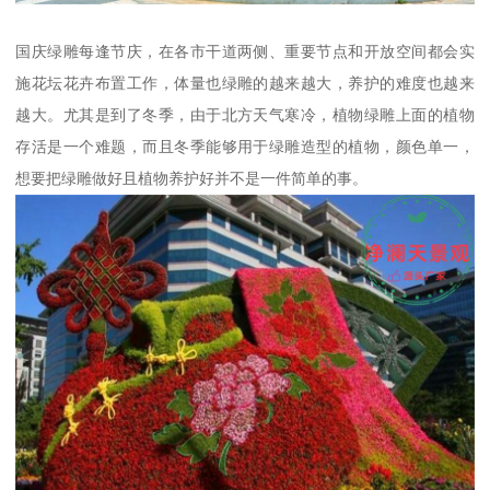
国庆绿雕每逢节庆，在各市干道两侧、重要节点和开放空间都会实
施花坛花卉布置工作，体量也绿雕的越来越大，养护的难度也越来
越大。尤其是到了冬季，由于北方天气寒冷，植物绿雕上面的植物
存活是一个难题，而且冬季能够用于绿雕造型的植物，颜色单一，
想要把绿雕做好且植物养护好并不是一件简单的事。