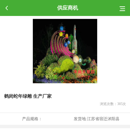
供应商机
鹤岗蛇年绿雕 生产厂家
浏览次数：
385
次
产品规格：
发货地:
江苏省宿迁沭阳县