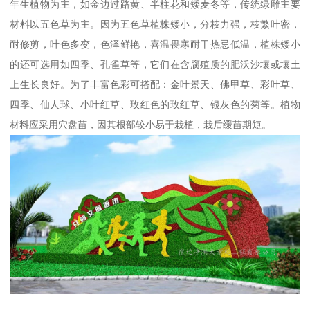
年生植物为主，如金边过路黄、半柱花和矮麦冬等，传统绿雕主要
材料以五色草为主。因为五色草植株矮小，分枝力强，枝繁叶密，
耐修剪，叶色多变，色泽鲜艳，喜温畏寒耐干热忌低温，植株矮小
的还可选用如四季、孔雀草等，它们在含腐殖质的肥沃沙壤或壤土
上生长良好。为了丰富色彩可搭配：金叶景天、佛甲草、彩叶草、
四季、仙人球、小叶红草、玫红色的玫红草、银灰色的菊等。植物
材料应采用穴盘苗，因其根部较小易于栽植，栽后缓苗期短。