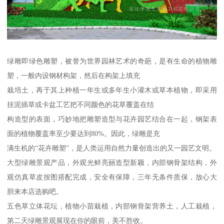
绿雕即绿色雕塑，被誉为世界园林艺术的奇葩，是有生命的植物雕
塑，一般内设钢材构架，然后在构架上填充
栽培土，再于其上种植一年生或多年生小灌木或草本植物，即采用
挂泥插草或卡盆工艺把不同颜色的花草覆盖在结
构造型的表面，巧妙地把雕塑造型与花卉园艺结合在一起，钢架表
面的植物覆盖率至少要达到80%。因此，绿雕是充
满生机的“花卉雕塑”，是人类运用自然力量创造出的又一园艺文明。
大型绿雕景观产品，外观光鲜亮丽造型新颖，内部钢骨架结构，外
观仿真草皮按图搭配完成，安全有保障，三年无条件质保，放心大
胆来本店选购吧。
五色草立体花坛，植物小苗栽植，内部钢骨架营养土，人工栽植，
第二天绿雕景观展现在你的眼前，美不胜收。