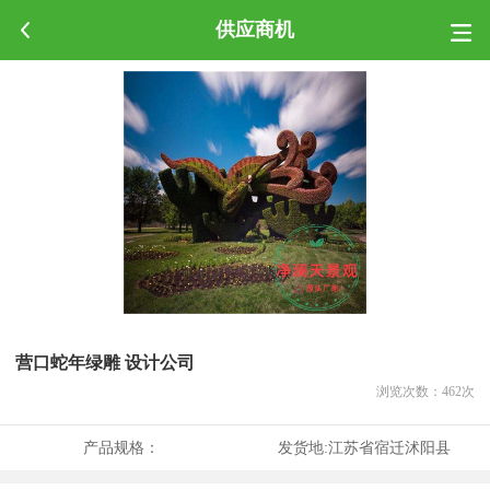
供应商机
营口蛇年绿雕 设计公司
浏览次数：
462
次
产品规格：
发货地:
江苏省宿迁沭阳县