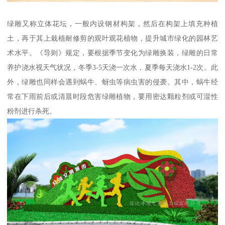
绿雕又称立体花坛，一般内设钢材构架，然后在构架上填充种植
土，再于其上栽植耐修剪的观叶观花植物，提升城市绿化的园林艺
术水平。《导则》规定，要根据季节变化为绿雕换装，绿雕的日常
养护浇水视天气状况，冬季3-5天浇一次水，夏季每天浇水1-2次。此
外，绿雕也同样会遇到蜗牛、蚜虫等病虫害的侵袭。其中，蜗牛经
常在下雨前后或清晨时段危害绿雕植物，要用密达颗粒剂或可湿性
粉剂进行杀死。