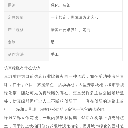
用途
绿化、装饰
定制数量
一个起定，具体请咨询客服
产品规格
按客户要求设计、定制
定制
是
制作方法
手工
仿真绿雕有什么优势
真绿雕作为目前仿真行业比较火的一种形式，如今受消费者的青
睐，在十字路口，旅游景点、活动场地，大型赛事场地，城市景观
绿化带，随处可见仿真绿雕的存在。更是受许多主题公园场所追
捧，仿真绿雕再行业人士不断的创新下，一直在创新的道路上前
行，，净澜天景观工程有限公司给大家说一说它的优势吧。
绿雕又称立体花坛，一般内设钢材构架，然后在构架上填充种植
土，再于其上栽植耐修剪的观叶观花植物，提升城市绿化的园林艺