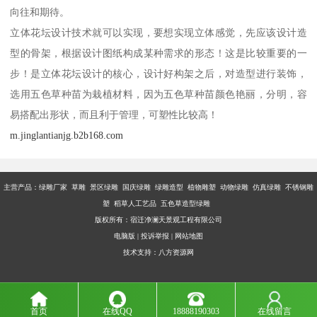
向往和期待。
立体花坛设计技术就可以实现，要想实现立体感觉，先应该设计造
型的骨架，根据设计图纸构成某种需求的形态！这是比较重要的一
步！是立体花坛设计的核心，设计好构架之后，对造型进行装饰，
选用五色草种苗为栽植材料，因为五色草种苗颜色艳丽，分明，容
易搭配出形状，而且利于管理，可塑性比较高！
m.jinglantianjg.b2b168.com
主营产品：
绿雕厂家 草雕 景区绿雕 国庆绿雕 绿雕造型 植物雕塑 动物绿雕 仿真绿雕 不锈钢雕
塑 稻草人工艺品 五色草造型绿雕
版权所有：宿迁净澜天景观工程有限公司
电脑版
|
投诉举报
|
网站地图
技术支持：
八方资源网
首页
在线QQ
18888190303
在线留言