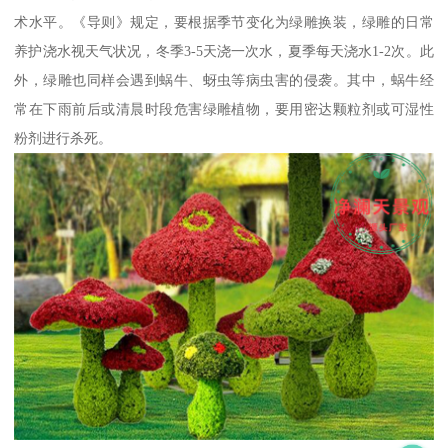
术水平。《导则》规定，要根据季节变化为绿雕换装，绿雕的日常
养护浇水视天气状况，冬季3-5天浇一次水，夏季每天浇水1-2次。此
外，绿雕也同样会遇到蜗牛、蚜虫等病虫害的侵袭。其中，蜗牛经
常在下雨前后或清晨时段危害绿雕植物，要用密达颗粒剂或可湿性
粉剂进行杀死。