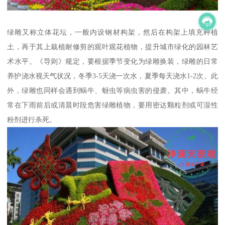
绿雕又称立体花坛，一般内设钢材构架，然后在构架上填充种植
土，再于其上栽植耐修剪的观叶观花植物，提升城市绿化的园林艺
术水平。《导则》规定，要根据季节变化为绿雕换装，绿雕的日常
养护浇水视天气状况，冬季3-5天浇一次水，夏季每天浇水1-2次。此
外，绿雕也同样会遇到蜗牛、蚜虫等病虫害的侵袭。其中，蜗牛经
常在下雨前后或清晨时段危害绿雕植物，要用密达颗粒剂或可湿性
粉剂进行杀死。