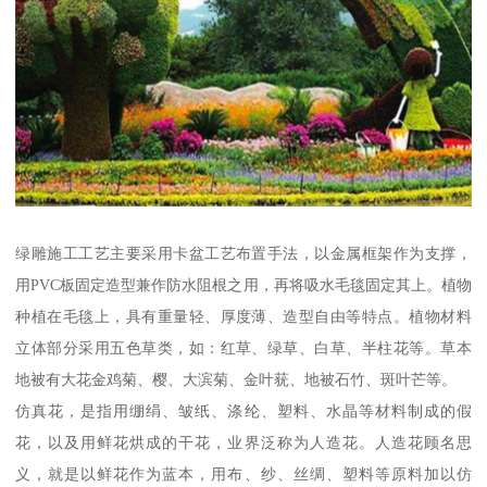
绿雕施工工艺主要采用卡盆工艺布置手法，以金属框架作为支撑，
用PVC板固定造型兼作防水阻根之用，再将吸水毛毯固定其上。植物
种植在毛毯上，具有重量轻、厚度薄、造型自由等特点。植物材料
立体部分采用五色草类，如：红草、绿草、白草、半柱花等。草本
地被有大花金鸡菊、樱、大滨菊、金叶莸、地被石竹、斑叶芒等。
仿真花，是指用绷绢、皱纸、涤纶、塑料、水晶等材料制成的假
花，以及用鲜花烘成的干花，业界泛称为人造花。人造花顾名思
义，就是以鲜花作为蓝本，用布、纱、丝绸、塑料等原料加以仿