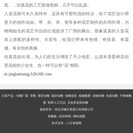
造。，仿真花的工艺愈做愈精，几乎可以乱真。
人造花除可长久保持外，还具有可塑性强的特点，给了花艺设计师
更大的创作自由。弯、折、串、剪等多种花艺制作的共同作用，为
栩栩如生的花艺作品的出现提供了广阔的舞台。形象逼真的人造花
加上搭配的多样性、丰富性，给我们带来有热情、有惊喜、有震
撼、有永恒的美丽。
仿真花的出现，为人们的生活增添了不少色彩。让原本喜爱鲜花但
受花粉的小女生，也一样可以有“花”相陪。
m.jinglantianjg.b2b168.com
主营产品：
绿雕厂家 草雕 景区绿雕 国庆绿雕 绿雕造型 植物雕塑 动物绿雕 仿真绿雕 不锈钢雕
塑 稻草人工艺品 五色草造型绿雕
版权所有：宿迁净澜天景观工程有限公司
电脑版
|
投诉举报
|
网站地图
技术支持：
八方资源网