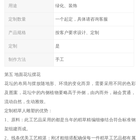
用途
绿化、装饰
定制数量
一个起定，具体请咨询客服
产品规格
按客户要求设计、定制
定制
是
制作方法
手工
第五 地面花坛摆花
花坛的布局与摆放随地形、环境的变化而异，需要采用不同的色彩
及图案，花坛中的内侧植物要略高于外侧，由内而外，融会贯通，
流动自然，生动雅致。
定制稻草人雕塑的优势：
1、原料：此工艺品采用的都是当年的稻草精编细修结合符合标准钢
架组建而成。
2、线条优美工艺精湛：刚才粗细搭配确保每一件稻草工艺品都有属