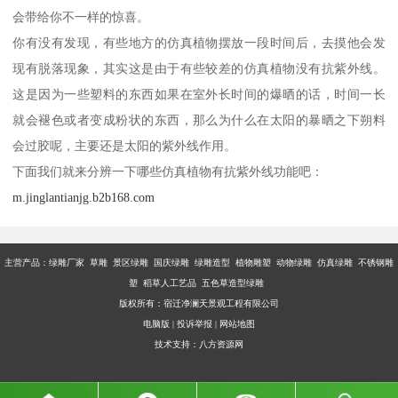
会带给你不一样的惊喜。
你有没有发现，有些地方的仿真植物摆放一段时间后，去摸他会发
现有脱落现象，其实这是由于有些较差的仿真植物没有抗紫外线。
这是因为一些塑料的东西如果在室外长时间的爆晒的话，时间一长
就会褪色或者变成粉状的东西，那么为什么在太阳的暴晒之下朔料
会过胶呢，主要还是太阳的紫外线作用。
下面我们就来分辨一下哪些仿真植物有抗紫外线功能吧：
m.jinglantianjg.b2b168.com
主营产品：
绿雕厂家 草雕 景区绿雕 国庆绿雕 绿雕造型 植物雕塑 动物绿雕 仿真绿雕 不锈钢雕
塑 稻草人工艺品 五色草造型绿雕
版权所有：宿迁净澜天景观工程有限公司
电脑版
|
投诉举报
|
网站地图
技术支持：
八方资源网