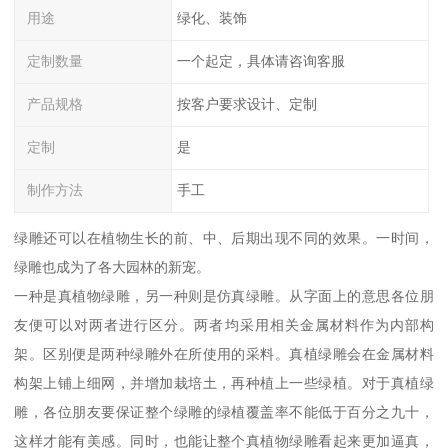
用途
绿化、装饰
定制数量
一个起定，具体请咨询客服
产品规格
按客户要求设计、定制
定制
是
制作方法
手工
绿雕还可以在植物生长的前、中、后期出现不同的效果。一时间，
绿雕也成为了各大园林的新宠。
一种是真植物绿雕，另一种则是仿真绿雕。从字面上的意思各位朋
友便可以对两者进行区分。两者均采用相关金属材料作为内部构
架。区别便是两种绿雕外在所使用的采料。真植绿雕会在金属材料
构架上铺上细网，并增加栽培土，再种植上一些绿植。对于真植绿
雕，各位朋友要保证整个绿雕的绿植覆盖率不能低于百分之九十，
这样才能有美感。同时，也能让整个真植物绿雕看起来更加逼真，