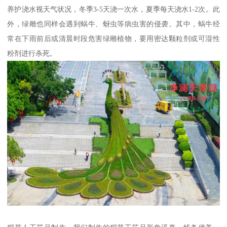
养护浇水视天气状况，冬季3-5天浇一次水，夏季每天浇水1-2次。此
外，绿雕也同样会遇到蜗牛、蚜虫等病虫害的侵袭。其中，蜗牛经
常在下雨前后或清晨时段危害绿雕植物，要用密达颗粒剂或可湿性
粉剂进行杀死。