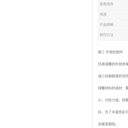
五色草造型绿雕
使用场所
用途
产品规格
制作方法
第三 外观的制作
仿真绿雕的外观效
减少后期脱落的风
绿雕材料的选材：
小，分枝力强，枝
好。为了丰富色彩
后缓苗期短。