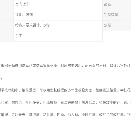
室内 室外
品名
绿化、装饰
定制数量
按客户要求设计、定制
定制
手工
果根据主题选用仿真花或仿真绢花材质，材质需要选用，耐高温的材料，以适合室外环
险。
要求枝叶细小、植株紧密，可以用生长缓慢的多年生植物为主，如金边过路黄、半柱花
繁叶密，耐修剪，叶色多变，色泽鲜艳，喜温畏寒耐干热忌低温，植株矮小的还可选用
可搭配：金叶景天、佛甲草、彩叶草、四季、仙人球、小叶红草、玫红色的玫红草、银