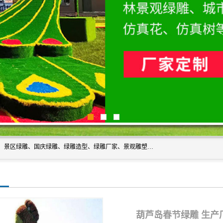
宿迁净澜天景观工程有限公司经营范围包括草雕、植物雕塑、景区绿雕、国庆绿雕、绿雕造型、绿雕厂家、景观雕塑工程设计、施工;绿化工程设计、施工、养护;绿化苗木、盆景种植、销售;是一家大型立体花坛草雕绿雕、五色草造型绿雕，仿真植物绿雕、稻草人工艺品、不锈钢雕塑等策划制作厂家，提供绿雕设计，制作,加工，及安装一站式服务。
葫芦岛春节绿雕 生产