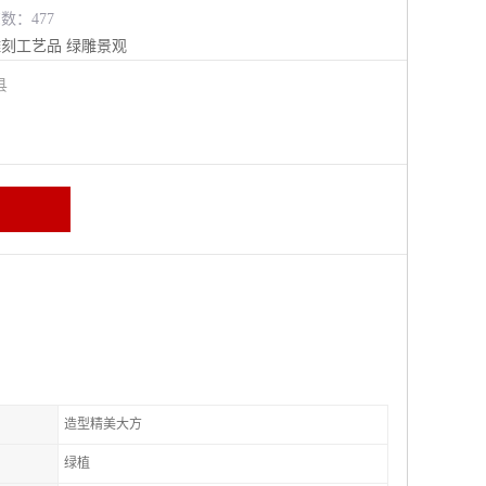
览数：477
雕刻工艺品
绿雕景观
阳县
造型精美大方
绿植