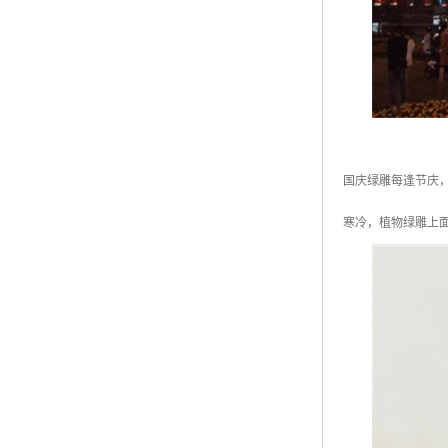
国庆绿雕每逢节庆
寒冷，植物绿雕上