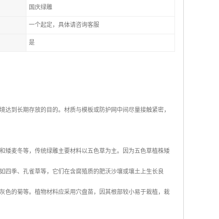
国庆绿雕
一个起定，具体请咨询客服
是
境达到长期存放的目的。材质与模板或防护网中间尽量接触紧密，
和矮麦冬等，传统绿雕主要材料以五色草为主。因为五色草植株矮
如四季、孔雀草等，它们在含腐殖质的肥沃沙壤或壤土上生长良
灰色的菊等。植物材料应采用穴盘苗，因其根部较小易于栽植，栽