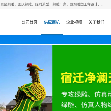
宿迁净澜天景观工程有限公司经营范围包括草雕、植物雕塑、景区绿雕、国庆绿雕、绿雕造型、绿雕厂家、景观雕塑工程设计、施工;绿化工程设计、施工、养护;绿化苗木、盆景种植、销售;是一家大型立体花坛草雕绿雕、五色草造型绿雕，仿真植物绿雕、稻草人工艺品、不锈钢雕塑等策划制作厂家，提供绿雕设计，制作,加工，及安装一站式服务。
公司首页
供应商机
企业视频
关于我们
客户案例