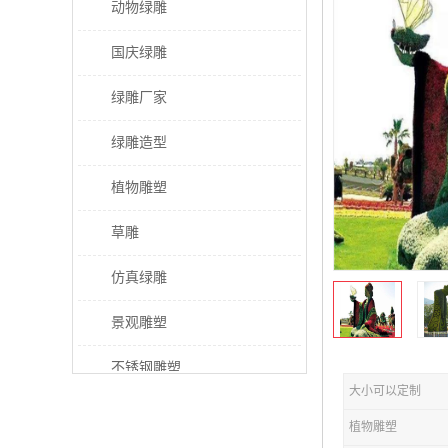
动物绿雕
国庆绿雕
绿雕厂家
绿雕造型
植物雕塑
草雕
仿真绿雕
景观雕塑
不锈钢雕塑
大小可以定制
稻草人工艺品
植物雕塑