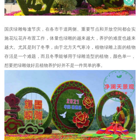
国庆绿雕每逢节庆，在各市干道两侧、重要节点和开放空间都会实
施花坛花卉布置工作，体量也绿雕的越来越大，养护的难度也越来
越大。尤其是到了冬季，由于北方天气寒冷，植物绿雕上面的植物
存活是一个难题，而且冬季能够用于绿雕造型的植物，颜色单一，
想要把绿雕做好且植物养护好并不是一件简单的事。