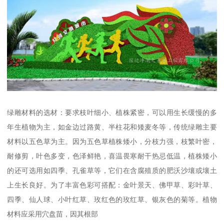
绿雕材料的选材：要求枝叶细小、植株紧密，可以用生长缓慢的多
年生植物为主，如金边过路黄、半柱花和矮麦冬等，传统绿雕主要
材料以五色草为主。因为五色草植株矮小，分枝力强，枝繁叶密，
耐修剪，叶色多变，色泽鲜艳，喜温畏寒耐干热忌低温，植株矮小
的还可选用如四季、孔雀草等，它们在含腐殖质的肥沃沙壤或壤土
上生长良好。为了丰富色彩可搭配：金叶景天、佛甲草、彩叶草、
四季、仙人球、小叶红草、玫红色的玫红草、银灰色的菊等。植物
材料应采用穴盘苗，因其根部