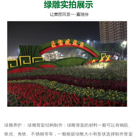
绿雕养护： 绿雕骨架结构制作：绿雕骨架的材料一般可以有钢筋、
铁丝、角铁、不锈钢等等，一般根据绿雕大小和形状选择制作骨架