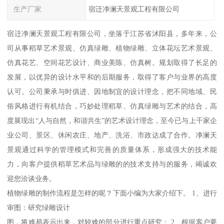
生产厂家
宿迁净澜天景观工程有限公司
宿迁净澜天景观工程有限公司，坐落于江苏省沭阳县，多年来，公
司从事稻草艺术景观、仿真绿雕、植物绿雕、立体花坛艺术景观、
仿真花艺、空间花艺设计、商业美陈、仿真树。规划取得了长足的
发展，以优异的设计水平和的后期服务，取得了客户与业界的高度
认可。公司秉承与时俱进、因地制宜的设计理念，把不同地域、民
俗风格进行有机结合，巧妙处理稻草、仿真绿雕与艺术的结合，高
度展现出“人与自然，和谐共生”的艺术设计理念，至今已与上千家企
业公司、景区、休闲农庄、地产、洗浴、市政达成了合作。净澜天
景观通过科学的管理模式和完善的质量体系，形成强大的技术能
力，向客户提供稻草艺术品与绿雕的的技术支持与的服务，竭诚欢
迎您洽谈业务。
植物绿雕的制作流程是怎样的呢？下面小编为大家介绍下。 1、进行
审图：研究绿雕设计
图，将难易表示出来，对较难的部分进行重点研究； 2、根据客户要