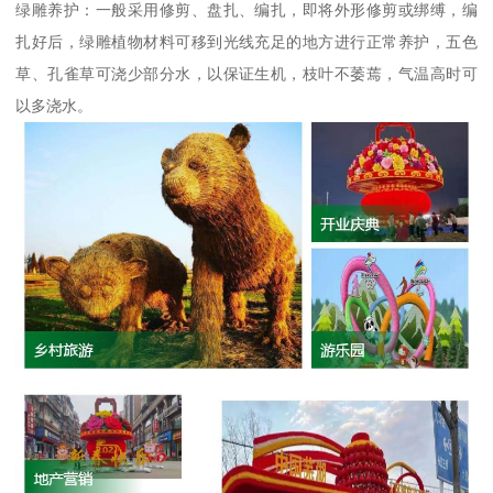
绿雕养护：一般采用修剪、盘扎、编扎，即将外形修剪或绑缚，编
扎好后，绿雕植物材料可移到光线充足的地方进行正常养护，五色
草、孔雀草可浇少部分水，以保证生机，枝叶不萎蔫，气温高时可
以多浇水。