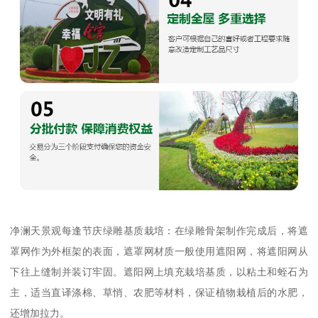
净澜天景观每逢节庆绿雕基质栽培：在绿雕骨架制作完成后，将遮
罩网作为外框架的表面，遮罩网材质一般使用遮阳网，将遮阳网从
下往上缝制并装订牢固。遮阳网上填充栽培基质，以粘土和蛭石为
主，适当直译涤棉、草悄、农肥等材料，保证植物栽植后的水肥，
还增加拉力。