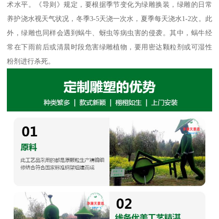
术水平。《导则》规定，要根据季节变化为绿雕换装，绿雕的日常
养护浇水视天气状况，冬季3-5天浇一次水，夏季每天浇水1-2次。此
外，绿雕也同样会遇到蜗牛、蚜虫等病虫害的侵袭。其中，蜗牛经
常在下雨前后或清晨时段危害绿雕植物，要用密达颗粒剂或可湿性
粉剂进行杀死。