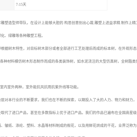
7-15天
雕塑造型师带队，在设计上能够大胆的 构思创意别出心裁.雕塑上进益求精.制作上
绿化、绿雕等各种雕塑工程。
，即根据树木特性，对目标树木部分或者全部进行工艺处理后而成的标本树，在外观形
用各种材料模仿树木形态制作而成的各类装饰树，如水泥浇注的大型仿真树，全树脂类
为室内室外两种，室外能抗风抗雨抗紫外线等功能。
阶层对本行业的不断要求，我们也在不断的探索，以期投入了大的人力、物力和财力，
全取代了进口产品，甚至在多数指标上优于进口产品。我们的作品已遍布在全国高星级
绢、皱纸、涤纶、塑料、水晶等材料制成的假花，以及用鲜花烘成的干花，业界泛称为