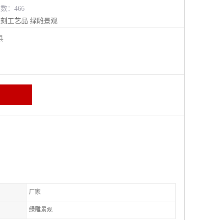
览数：466
雕刻工艺品
绿雕景观
阳县
厂家
绿雕景观