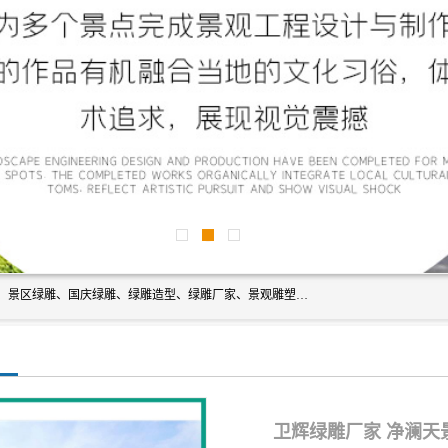
宿迁净澜天景观工程有限公司经营范围包括草雕、植物雕塑、景区绿雕、国庆绿雕、绿雕造型、绿雕厂家、景观雕塑工程设计、施工;绿化工程设计、施工、养护;绿化苗木、盆景种植、销售;是一家大型立体花坛草雕绿雕、五色草造型绿雕，仿真植物绿雕、稻草人工艺品、不锈钢雕塑等策划制作厂家，提供绿雕设计，制作,加工，及安装一站式服务。
卫辉绿雕厂家 净澜天