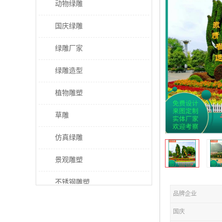
动物绿雕
国庆绿雕
绿雕厂家
绿雕造型
植物雕塑
草雕
仿真绿雕
景观雕塑
不锈钢雕塑
品牌企业
稻草人工艺品
国庆