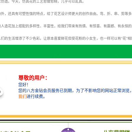
以仿造。今天，仿真花的工艺愈做愈精，几乎可以乱真。
持外，还具有可塑性强的特点，给了花艺设计师更大的创作自由。弯、折、串、剪等多
的人造花加上搭配的多样性、丰富性，给我们带来有热情、有惊喜、有震撼、有永恒的
人们的生活增添了不少色彩。让原本喜爱鲜花但受花粉的小女生，也一样可以有“花”相