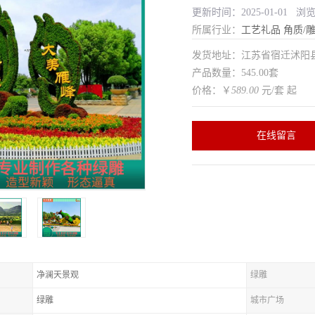
更新时间：2025-01-01 浏
所属行业：
工艺礼品
角质/
发货地址：江苏省宿迁沭
产品数量：545.00套
价格：￥
589.00
元/套 起
在线留言
净澜天景观
绿雕
绿雕
城市广场