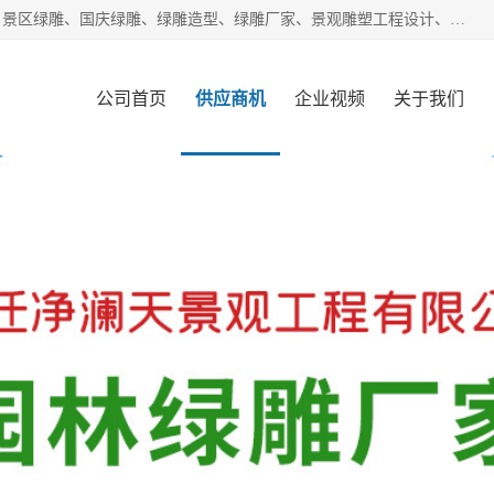
宿迁净澜天景观工程有限公司经营范围包括草雕、植物雕塑、景区绿雕、国庆绿雕、绿雕造型、绿雕厂家、景观雕塑工程设计、施工;绿化工程设计、施工、养护;绿化苗木、盆景种植、销售;是一家大型立体花坛草雕绿雕、五色草造型绿雕，仿真植物绿雕、稻草人工艺品、不锈钢雕塑等策划制作厂家，提供绿雕设计，制作,加工，及安装一站式服务。
公司首页
供应商机
企业视频
关于我们
客户案例