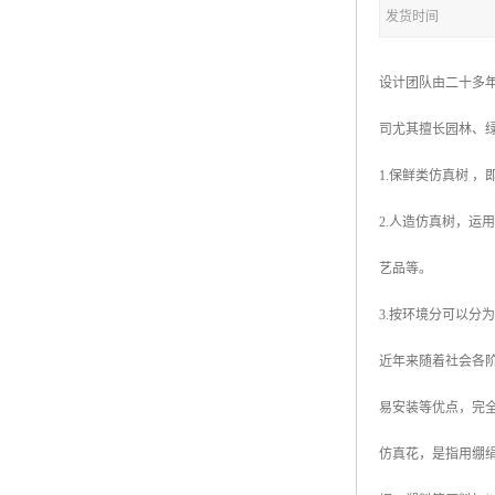
五色草造型绿雕
发货时间
设计团队由二十多年
司尤其擅长园林、
1.保鲜类仿真树 
2.人造仿真树，运
艺品等。
3.按环境分可以分
近年来随着社会各
易安装等优点，完
仿真花，是指用绷