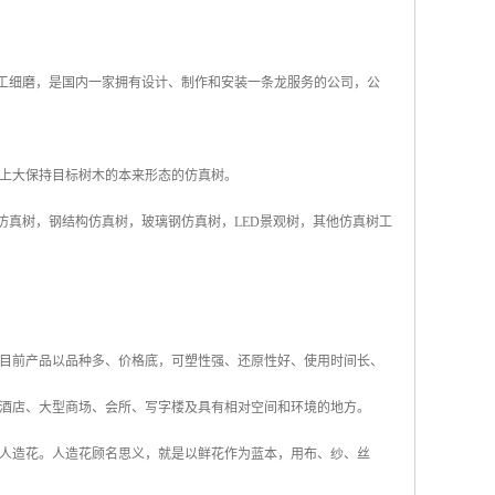
精工细磨，是国内一家拥有设计、制作和安装一条龙服务的公司，公
态上大保持目标树木的本来形态的仿真树。
仿真树，钢结构仿真树，玻璃钢仿真树，LED景观树，其他仿真树工
目前产品以品种多、价格底，可塑性强、还原性好、使用时间长、
酒店、大型商场、会所、写字楼及具有相对空间和环境的地方。
人造花。人造花顾名思义，就是以鲜花作为蓝本，用布、纱、丝