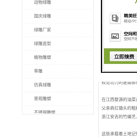
动物绿雕
## 田间守护者
国庆绿雕
烈日下，一顶破草
绿雕厂家
这个看似简陋的装
当传统农耕智慧遇
绿雕造型
制作精良的稻草人
植物雕塑
骨架搭建决定着作
草雕
填充物处理尤为关
较见功力的是面部
仿真绿雕
景观雕塑
在江西婺源的油菜
父亲肩扛锄头的粗
不锈钢雕塑
浙江安吉的竹编艺
稻草人工艺品
这些承载着土地记