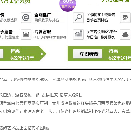
变身艺术品：稻草人的前世今生
帽、两根交叉木棍、几把枯黄稻草，构成了中国农民沿用千年的田间卫士
置，正在现代工匠手中焕发新生。
上当代美学创意，稻草人完成了从实用农具到艺术藏品的华丽转身。
工艺品藏着三重匠心。
品的精气神，老匠人常选用韧性极佳的竹片，通过火烤定型技术弯折出拟
键，经过蒸煮消毒的稻草要保留自然弯曲度，分层捆扎时需保持30度斜角
塑造，用棕榈纤维编织皱纹，以蓖麻籽镶嵌眼睛，让呆板的稻草突然有了
花田边，游客常被一组"农耕世家"稻草人吸引。
粝手掌由七层稻草密实压制，女儿辫梢系着的红头绳是用茜草根染色的稻
人则将现代元素注入古老工艺，用荧光处理的稻草制作夜光稻草人，夜幕
忆的艺术品正面临传承困境。