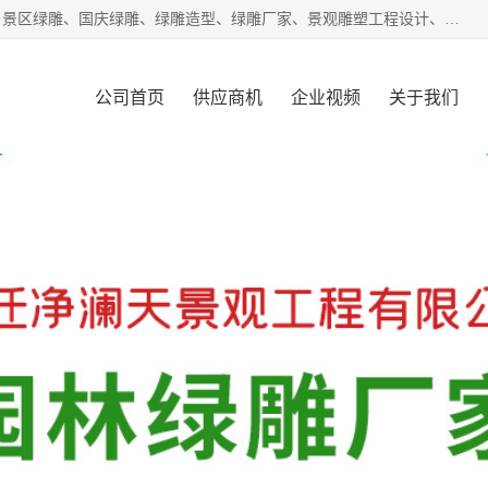
宿迁净澜天景观工程有限公司经营范围包括草雕、植物雕塑、景区绿雕、国庆绿雕、绿雕造型、绿雕厂家、景观雕塑工程设计、施工;绿化工程设计、施工、养护;绿化苗木、盆景种植、销售;是一家大型立体花坛草雕绿雕、五色草造型绿雕，仿真植物绿雕、稻草人工艺品、不锈钢雕塑等策划制作厂家，提供绿雕设计，制作,加工，及安装一站式服务。
公司首页
供应商机
企业视频
关于我们
客户案例