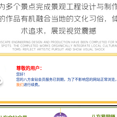
宿迁净澜天景观工程有限公司经营范围包括草雕、植物雕塑、景区绿雕、国庆绿雕、绿雕造型、绿雕厂家、景观雕塑工程设计、施工;绿化工程设计、施工、养护;绿化苗木、盆景种植、销售;是一家大型立体花坛草雕绿雕、五色草造型绿雕，仿真植物绿雕、稻草人工艺品、不锈钢雕塑等策划制作厂家，提供绿雕设计，制作,加工，及安装一站式服务。
动物稻草人工艺品