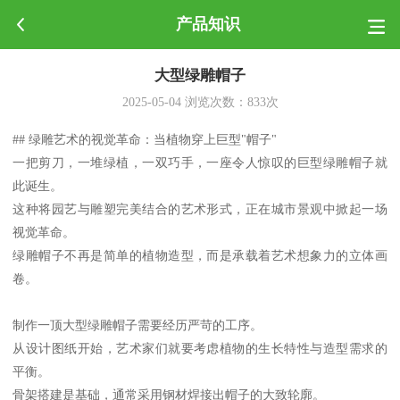
产品知识
大型绿雕帽子
2025-05-04
浏览次数：
833
次
## 绿雕艺术的视觉革命：当植物穿上巨型"帽子"
一把剪刀，一堆绿植，一双巧手，一座令人惊叹的巨型绿雕帽子就
此诞生。
这种将园艺与雕塑完美结合的艺术形式，正在城市景观中掀起一场
视觉革命。
绿雕帽子不再是简单的植物造型，而是承载着艺术想象力的立体画
卷。
制作一顶大型绿雕帽子需要经历严苛的工序。
从设计图纸开始，艺术家们就要考虑植物的生长特性与造型需求的
平衡。
骨架搭建是基础，通常采用钢材焊接出帽子的大致轮廓。