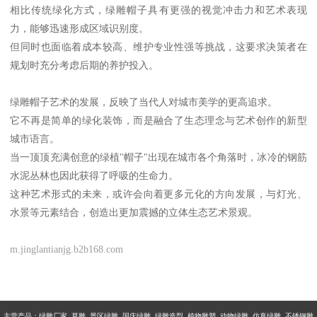
相比传统绿化方式，绿雕帽子具有更强的视觉冲击力和艺术表现
力，能够迅速形成区域识别度。
但同时也面临着成本较高、维护专业性强等挑战，这要求决策者在
规划时充分考虑后期的养护投入。
绿雕帽子艺术的发展，反映了当代人对城市美学的更高追求。
它不再是简单的绿化装饰，而是融合了生态理念与艺术创作的新型
城市语言。
当一顶顶充满创意的绿植"帽子"出现在城市各个角落时，冰冷的钢筋
水泥丛林也因此获得了呼吸的生命力。
这种艺术形式的未来，或许会向着更多元化的方向发展，与灯光、
水景等元素结合，创造出更加震撼的立体生态艺术景观。
m.jinglantianjg.b2b168.com
主营产品：
绿雕厂家 草雕 景区绿雕 国庆绿雕 绿雕造型 植物雕塑 动物绿雕 仿真绿雕 不锈钢雕